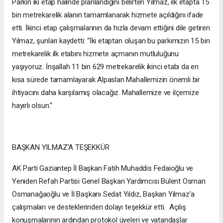
Parkın iki etap halinde planlandığını belirten Yılmaz, ilk etapta 15
bin metrekarelik alanın tamamlanarak hizmete açıldığını ifade
etti. İkinci etap çalışmalarının da hızla devam ettiğini dile getiren
Yılmaz, şunları kaydetti: “İki etaptan oluşan bu parkımızın 15 bin
metrekarelik ilk etabını hizmete açmanın mutluluğunu
yaşıyoruz. İnşallah 11 bin 629 metrekarelik ikinci etabı da en
kısa sürede tamamlayarak Alpaslan Mahallemizin önemli bir
ihtiyacını daha karşılamış olacağız. Mahallemize ve ilçemize
hayırlı olsun.”
BAŞKAN YILMAZ’A TEŞEKKÜR
AK Parti Gaziantep İl Başkan Fatih Muhaddis Fedaioğlu ve
Yeniden Refah Partisi Genel Başkan Yardımcısı Bülent Osman
Osmanağaoğlu ve İl Başkanı Sedat Yıldız, Başkan Yılmaz’a
çalışmaları ve desteklerinden dolayı teşekkür etti. Açılış
konuşmalarının ardından protokol üyeleri ve vatandaşlar