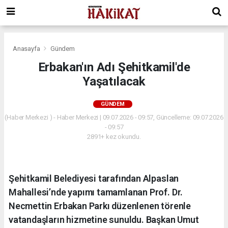
Anasayfa
Gündem
Erbakan'ın Adı Şehitkamil'de
Yaşatılacak
GÜNDEM
(Haber Merkezi ) - Haber Merkezi | 09.07.2026 - 09:57, Güncelleme: 09.07.2026
- 09:57
2891+ kez okundu.
Şehitkamil Belediyesi tarafından Alpaslan
Mahallesi’nde yapımı tamamlanan Prof. Dr.
Necmettin Erbakan Parkı düzenlenen törenle
vatandaşların hizmetine sunuldu. Başkan Umut