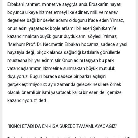
Erbakan’ı rahmet, minnet ve saygıyla andı. Erbakan’ın hayatı
boyunca ülkeye hizmet etmeyi ilke edinen, milli ve manevi
değerlere bağlı bir devlet adamı olduğunu ifade eden Yılmaz,
onun adını yaşatacak böyle anlamlı bir eseri Şehitkamil’e
kazandırmaktan büyük gurur duyduklarını söyledi. Yılmaz,
“Merhum Prof. Dr. Necmettin Erbakan hocamız, sadece siyasi
hayatıyla değil, birçok alanda sağladığı katkılarla gönüllerde
müstesna bir yer edinmiştir. Onun adını taşıyan bu parkı
vatandaşlarımızın hizmetine sunmaktan büyük mutluluk
duyuyoruz. Bugün burada sadece bir parkın açılışını
gerçekleştirmiyoruz; aynı zamanda gelecek nesillere örnek
olacak önemli bir ismi yaşatacak kalıcı bir eseri de ilçemize
kazandırıyoruz” dedi.
“İKİNCİ ETABI DA EN KISA SÜREDE TAMAMLAYACAĞIZ”