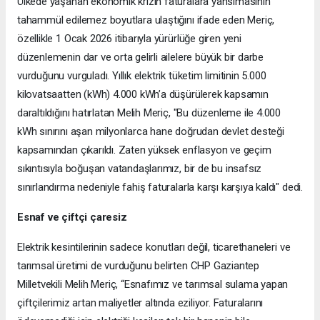
Ülkede yaşanan ekonomik krizin faturalara yansımasının
tahammül edilemez boyutlara ulaştığını ifade eden Meriç,
özellikle 1 Ocak 2026 itibarıyla yürürlüğe giren yeni
düzenlemenin dar ve orta gelirli ailelere büyük bir darbe
vurduğunu vurguladı. Yıllık elektrik tüketim limitinin 5.000
kilovatsaatten (kWh) 4.000 kWh’a düşürülerek kapsamın
daraltıldığını hatırlatan Melih Meriç, "Bu düzenleme ile 4.000
kWh sınırını aşan milyonlarca hane doğrudan devlet desteği
kapsamından çıkarıldı. Zaten yüksek enflasyon ve geçim
sıkıntısıyla boğuşan vatandaşlarımız, bir de bu insafsız
sınırlandırma nedeniyle fahiş faturalarla karşı karşıya kaldı" dedi.
Esnaf ve çiftçi çaresiz
Elektrik kesintilerinin sadece konutları değil, ticarethaneleri ve
tarımsal üretimi de vurduğunu belirten CHP Gaziantep
Milletvekili Melih Meriç, “Esnafımız ve tarımsal sulama yapan
çiftçilerimiz artan maliyetler altında eziliyor. Faturalarını