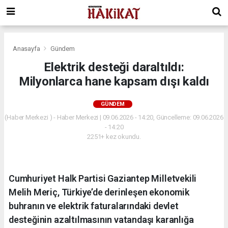
Anasayfa
Gündem
Elektrik desteği daraltıldı:
Milyonlarca hane kapsam dışı kaldı
GÜNDEM
(Haber Merkezi ) - Haber Merkezi | 09.06.2026 - 14:20, Güncelleme: 09.06.2026
- 14:20
2251+ kez okundu.
Cumhuriyet Halk Partisi Gaziantep Milletvekili
Melih Meriç, Türkiye’de derinleşen ekonomik
buhranın ve elektrik faturalarındaki devlet
desteğinin azaltılmasının vatandaşı karanlığa