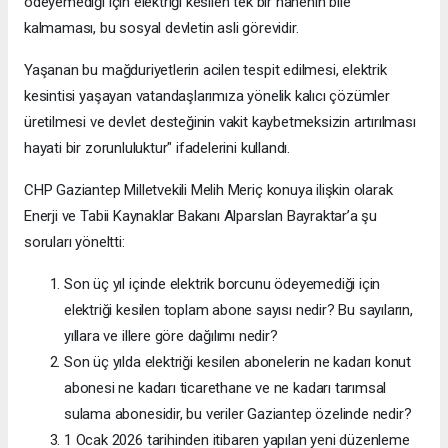
ödeyemediği için elektriği kesilen tek bir hanenin bile
kalmaması, bu sosyal devletin asli görevidir.
Yaşanan bu mağduriyetlerin acilen tespit edilmesi, elektrik
kesintisi yaşayan vatandaşlarımıza yönelik kalıcı çözümler
üretilmesi ve devlet desteğinin vakit kaybetmeksizin artırılması
hayati bir zorunluluktur" ifadelerini kullandı.
CHP Gaziantep Milletvekili Melih Meriç konuya ilişkin olarak
Enerji ve Tabii Kaynaklar Bakanı Alparslan Bayraktar’a şu
soruları yöneltti:
Son üç yıl içinde elektrik borcunu ödeyemediği için
elektriği kesilen toplam abone sayısı nedir? Bu sayıların,
yıllara ve illere göre dağılımı nedir?
Son üç yılda elektriği kesilen abonelerin ne kadarı konut
abonesi ne kadarı ticarethane ve ne kadarı tarımsal
sulama abonesidir, bu veriler Gaziantep özelinde nedir?
1 Ocak 2026 tarihinden itibaren yapılan yeni düzenleme