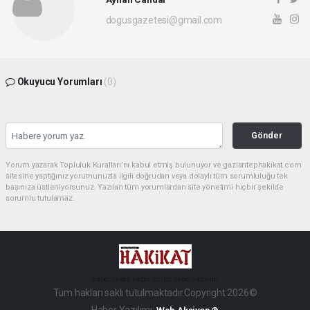
dogusgazetesi@gmail.com
Okuyucu Yorumları
(0)
Gönder
Yorum yazarak Topluluk Kuralları’nı kabul etmiş bulunuyor ve gaziantephakikat.com
sitesine yaptığınız yorumunuzla ilgili doğrudan veya dolaylı tüm sorumluluğu tek
başınıza üstleniyorsunuz. Yazılan tüm yorumlardan site yönetimi hiçbir şekilde
sorumlu tutulamaz.
haber paketi
haber scripti
haber yazılımı
Tüm hakları saklı tutulmaktadır.Copyright 2026©