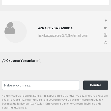
AZRA CEYDA KASIRGA
hakikatgazetesi27@hotmail.com
Okuyucu Yorumları
(0)
Gönder
Yorum yazarak Topluluk Kuralları’nı kabul etmiş bulunuyor ve gaziantephakikat.com
sitesine yaptığınız yorumunuzla ilgili doğrudan veya dolaylı tüm sorumluluğu tek
başınıza üstleniyorsunuz. Yazılan tüm yorumlardan site yönetimi hiçbir şekilde
sorumlu tutulamaz.