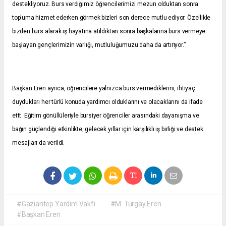
destekliyoruz. Burs verdiğimiz öğrencilerimizi mezun olduktan sonra
topluma hizmet ederken görmek bizleri son derece mutlu ediyor. Özellikle
bizden burs alarak iş hayatına atıldıktan sonra başkalarına burs vermeye
başlayan gençlerimizin varlığı, mutluluğumuzu daha da artırıyor.”
Başkan Eren ayrıca, öğrencilere yalnızca burs vermediklerini, ihtiyaç
duydukları her türlü konuda yardımcı olduklarını ve olacaklarını da ifade
ettt. Eğitim gönüllüleriyle bursiyer öğrenciler arasındaki dayanışma ve
bağın güçlendiği etkinlikte, gelecek yıllar için karşılıklı iş birliği ve destek
mesajları da verildi.
#Gaziantep Yardım Vakfı
#M. Turgay Eren
#Başkan Eren