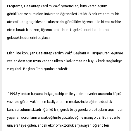
Programa, Gaziantep Yardım Vakfı yöneticileri, burs veren eğitim
gönüllüleri ve burs alan üniversite öğrencileri katıldı. Sıcak ve samimi bir
atmosferde gerçekleşen buluşmada, gönüllüler öğrencilerle birebir sohbet
etme fırsatı bulurken, öğrenciler de hem teşekkürlerini iletti hem de
gelecek hedeflerini paylaştı.
Etkinlikte konuşan Gaziantep Yardım Vakfı Başkanı M. Turgay Eren, eğitime
verilen desteğin uzun vadede ülkenin kalkınmasına büyük katkı sağladığını
vurguladı. Başkan Eren, şunları söyledi:
“1993 yılından bu yana ihtiyaç sahipleri ile yardımseverler arasında köprü
vazifesi gören vakfımızın faaliyetlerinin merkezinde eğitime destek
konusu bulunmaktadır. Çünkü biz, gerek birey gerekse de toplum açısından
yaşanan sorunların ancak eğitimle çözüleceğine inanıyoruz. Bu nedenle
üniversiteye giden, ancak ekonomik zorluklar yaşayan öğrencileri