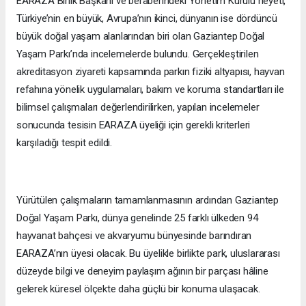
EARAZA Birlik Başkanı ve beraberindeki Yönetim Kurulu heyeti,
Türkiye’nin en büyük, Avrupa’nın ikinci, dünyanın ise dördüncü
büyük doğal yaşam alanlarından biri olan Gaziantep Doğal
Yaşam Parkı’nda incelemelerde bulundu. Gerçekleştirilen
akreditasyon ziyareti kapsamında parkın fiziki altyapısı, hayvan
refahına yönelik uygulamaları, bakım ve koruma standartları ile
bilimsel çalışmaları değerlendirilirken, yapılan incelemeler
sonucunda tesisin EARAZA üyeliği için gerekli kriterleri
karşıladığı tespit edildi.
Yürütülen çalışmaların tamamlanmasının ardından Gaziantep
Doğal Yaşam Parkı, dünya genelinde 25 farklı ülkeden 94
hayvanat bahçesi ve akvaryumu bünyesinde barındıran
EARAZA’nın üyesi olacak. Bu üyelikle birlikte park, uluslararası
düzeyde bilgi ve deneyim paylaşım ağının bir parçası hâline
gelerek küresel ölçekte daha güçlü bir konuma ulaşacak.