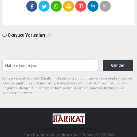
Okuyucu Yorumları
(0)
Gönder
Yorum yazarak Topluluk Kuralları’nı kabul etmiş bulunuyor ve gaziantephakikat.com
sitesine yaptığınız yorumunuzla ilgili doğrudan veya dolaylı tüm sorumluluğu tek
başınıza üstleniyorsunuz. Yazılan tüm yorumlardan site yönetimi hiçbir şekilde
sorumlu tutulamaz.
haber paketi
haber scripti
haber yazılımı
Tüm hakları saklı tutulmaktadır.Copyright 2026©