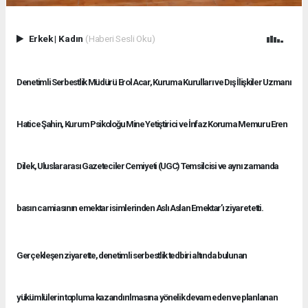
Erkek
|
Kadın
(Haberi Sesli Oku)
Denetimli Serbestlik Müdürü Erol Acar, Kuruma Kurulları ve Dış İlişkiler Uzmanı
Hatice Şahin, Kurum Psikoloğu Mine Yetiştirici ve İnfaz Koruma Memuru Eren
Dilek, Uluslararası Gazeteciler Cemiyeti (UGC) Temsilcisi ve aynı zamanda
basın camiasının emektar isimlerinden Aslı Aslan Emektar’ı ziyaret etti.
Gerçekleşen ziyarette, denetimli serbestlik tedbiri altında bulunan
yükümlülerin topluma kazandırılmasına yönelik devam eden ve planlanan