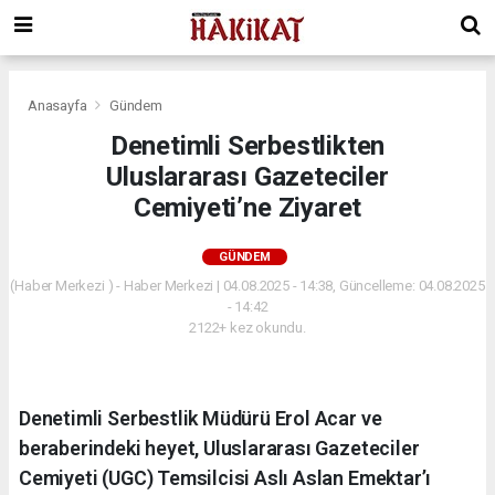
Anasayfa
Gündem
Denetimli Serbestlikten
Uluslararası Gazeteciler
Cemiyeti’ne Ziyaret
GÜNDEM
(Haber Merkezi ) - Haber Merkezi | 04.08.2025 - 14:38, Güncelleme: 04.08.2025
- 14:42
2122+ kez okundu.
Denetimli Serbestlik Müdürü Erol Acar ve
beraberindeki heyet, Uluslararası Gazeteciler
Cemiyeti (UGC) Temsilcisi Aslı Aslan Emektar’ı