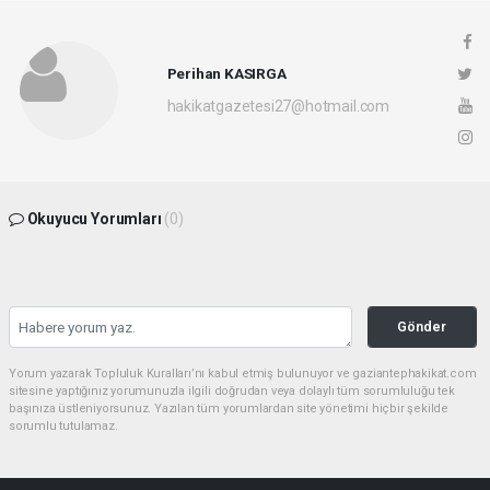
Perihan KASIRGA
hakikatgazetesi27@hotmail.com
Okuyucu Yorumları
(0)
Gönder
Yorum yazarak Topluluk Kuralları’nı kabul etmiş bulunuyor ve gaziantephakikat.com
sitesine yaptığınız yorumunuzla ilgili doğrudan veya dolaylı tüm sorumluluğu tek
başınıza üstleniyorsunuz. Yazılan tüm yorumlardan site yönetimi hiçbir şekilde
sorumlu tutulamaz.