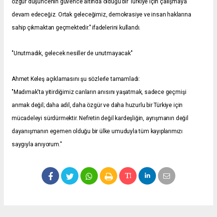
özgür düşüncenin güvence altında olduğu bir Türkiye için çalışmaya
devam edeceğiz. Ortak geleceğimiz, demokrasiye ve insan haklarına
sahip çıkmaktan geçmektedir." ifadelerini kullandı.
"Unutmadık, gelecek nesiller de unutmayacak"
Ahmet Keleş açıklamasını şu sözlerle tamamladı:
"Madımak'ta yitirdiğimiz canların anısını yaşatmak, sadece geçmişi
anmak değil; daha adil, daha özgür ve daha huzurlu bir Türkiye için
mücadeleyi sürdürmektir. Nefretin değil kardeşliğin, ayrışmanın değil
dayanışmanın egemen olduğu bir ülke umuduyla tüm kayıplarımızı
saygıyla anıyorum."