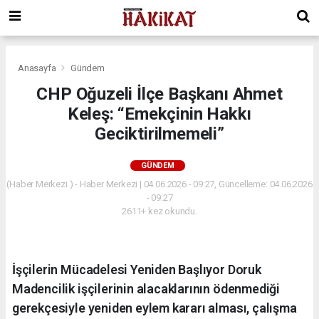
Anasayfa
Gündem
CHP Oğuzeli İlçe Başkanı Ahmet
Keleş: “Emekçinin Hakkı
Geciktirilmemeli”
GÜNDEM
(Haber Merkezi ) - Haber Merkezi | 04.06.2026 - 09:27, Güncelleme: 04.06.2026
- 09:27
2611+ kez okundu.
İşçilerin Mücadelesi Yeniden Başlıyor Doruk
Madencilik işçilerinin alacaklarının ödenmediği
gerekçesiyle yeniden eylem kararı alması, çalışma