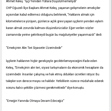
Ahmet Keleş: “İşçi Yeniden Yollara Düşürülmemeliydi”
CHP Oğuzeli İlçe Başkanı Ahmet Keleş, yaşanan gelişmelerin emekçiler
açısından kabul edilemez olduğunu belirterek, “Haklarını almak için
kilometrelerce yürüyen, günlerce açlık grevi yapan işçilerin yeniden eylem
kararı almak zorunda kalması düşündürücüdür. Eğer verilen sözler
zamanında yerine getirilseydi bugün bu mağduriyetler yaşanmazdı” dedi.
“Emekçinin Alın Teri Siyasetin Üzerindedir”
İşçilerin haklarının hiçbir gerekçeyle geciktirilemeyeceğini ifade eden
Keleş, “Emekçinin alın teri, siyasi tartışmaların da ekonomik hesapların da
üzerindedir. İnsanlar çalışmış ve hak etmiş oldukları ücretleri istiyor. Bu
talepler son derece meşru ve haklıdır. Yetkililerin sürece müdahale ederek
sorunu kalıcı şekilde çözmesi gerekmektedir” diye konuştu.
“Emeğin Yanında Olmaya Devam Edeceğiz”