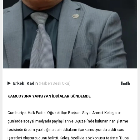
Erkek
|
Kadın
(Haberi Sesli Oku)
KAMUOYUNA YANSIYAN İDDİALAR GÜNDEMDE
Cumhuriyet Halk Partisi Oğuzeli İlçe Başkanı Seydi Ahmet Keleş, son
günlerde sosyal medyada paylaşılan ve Oğuzeli’nde bulunan nar işletme
tesisinde üretim yapıldığına dair iddiaların ilçe kamuoyunda ciddi soru
işaretleri oluşturduğunu belirtti. Keleş, özellikle söz konusu tesiste “Dubai