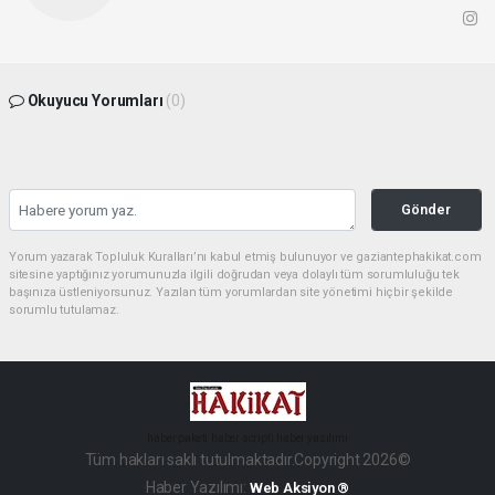
Okuyucu Yorumları
(0)
Gönder
Yorum yazarak Topluluk Kuralları’nı kabul etmiş bulunuyor ve gaziantephakikat.com
sitesine yaptığınız yorumunuzla ilgili doğrudan veya dolaylı tüm sorumluluğu tek
başınıza üstleniyorsunuz. Yazılan tüm yorumlardan site yönetimi hiçbir şekilde
sorumlu tutulamaz.
haber paketi
haber scripti
haber yazılımı
Tüm hakları saklı tutulmaktadır.Copyright 2026©
Haber Yazılımı:
Web Aksiyon ®