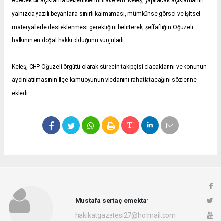
edecek bir açıklama beklediklerini ifade etti. Keleş, yapılacak açıklamanın
yalnızca yazılı beyanlarla sınırlı kalmaması, mümkünse görsel ve işitsel
materyallerle desteklenmesi gerektiğini belirterek, şeffaflığın Oğuzeli
halkının en doğal hakkı olduğunu vurguladı.
Keleş, CHP Oğuzeli örgütü olarak sürecin takipçisi olacaklarını ve konunun
aydınlatılmasının ilçe kamuoyunun vicdanını rahatlatacağını sözlerine
ekledi.
Mustafa sertaç emektar
hakikatgazetesi27@hotmail.com