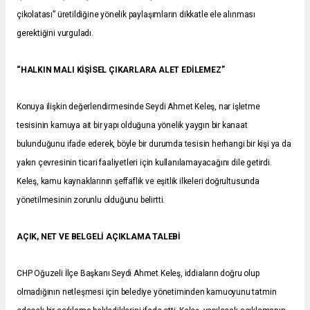
çikolatası” üretildiğine yönelik paylaşımların dikkatle ele alınması
gerektiğini vurguladı.
“HALKIN MALI KİŞİSEL ÇIKARLARA ALET EDİLEMEZ”
Konuya ilişkin değerlendirmesinde Seydi Ahmet Keleş, nar işletme
tesisinin kamuya ait bir yapı olduğuna yönelik yaygın bir kanaat
bulunduğunu ifade ederek, böyle bir durumda tesisin herhangi bir kişi ya da
yakın çevresinin ticari faaliyetleri için kullanılamayacağını dile getirdi.
Keleş, kamu kaynaklarının şeffaflık ve eşitlik ilkeleri doğrultusunda
yönetilmesinin zorunlu olduğunu belirtti.
AÇIK, NET VE BELGELİ AÇIKLAMA TALEBİ
CHP Oğuzeli İlçe Başkanı Seydi Ahmet Keleş, iddiaların doğru olup
olmadığının netleşmesi için belediye yönetiminden kamuoyunu tatmin