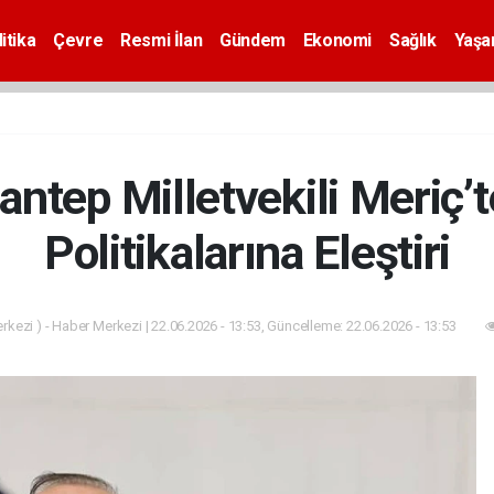
itika
Çevre
Resmi İlan
Gündem
Ekonomi
Sağlık
Yaş
ntep Milletvekili Meriç
Politikalarına Eleştiri
kezi ) - Haber Merkezi | 22.06.2026 - 13:53, Güncelleme: 22.06.2026 - 13:53