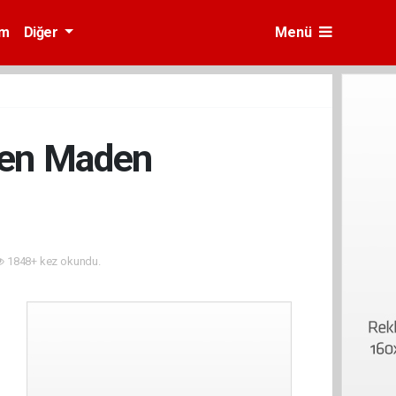
am
Diğer
Menü
’ten Maden
1848+ kez okundu.