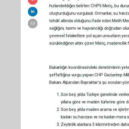
hızlandırıldığını belirten CHP’li Meriç, bu d
oluşturduğunu vurguladı. Ormanlar, su havzalar
tehdit altında olduğunu ifade eden Melih Mer
sağlığını, tarımı ve hayvancılığı doğrudan olums
çevresel felaketlere yol açan unsurların yer
sürüklediğinin altını çizen Meriç, madencilik f
Bakanlığın koordinesindeki denetimlerin yeter
şeffaflığına vurgu yapan CHP Gaziantep Millet
Bakanı Alparslan Bayraktar’a şu soruları yöne
Son beş yılda Türkiye genelinde verile
yıllara göre ve maden türlerine göre d
Son beş yılda maden arama ve işletme 
kadarı su havzası ve ne kadarı mera 
Zeytinlik alanlara 3 kilometreden da