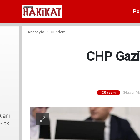
Pol
Anasayfa
Gündem
CHP Gazia
(Haber Mer
Gündem