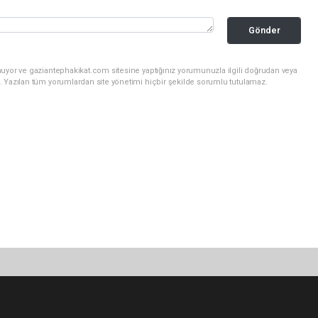
Gönder
nuyor ve gaziantephakikat.com sitesine yaptığınız yorumunuzla ilgili doğrudan veya
. Yazılan tüm yorumlardan site yönetimi hiçbir şekilde sorumlu tutulamaz.