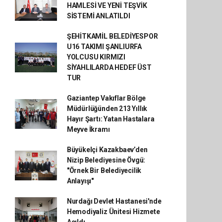
HAMLESİ VE YENİ TEŞVİK
SİSTEMİ ANLATILDI
ŞEHİTKAMİL BELEDİYESPOR
U16 TAKIMI ŞANLIURFA
YOLCUSU KIRMIZI
SİYAHLILARDA HEDEF ÜST
TUR
Gaziantep Vakıflar Bölge
Müdürlüğünden 213 Yıllık
Hayır Şartı: Yatan Hastalara
Meyve İkramı
Büyükelçi Kazakbaev’den
Nizip Belediyesine Övgü:
"Örnek Bir Belediyecilik
Anlayışı"
Nurdağı Devlet Hastanesi'nde
Hemodiyaliz Ünitesi Hizmete