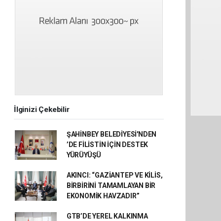
İlginizi Çekebilir
ŞAHİNBEY BELEDİYESİ'NDEN
’DE FİLİSTİN İÇİN DESTEK
YÜRÜYÜŞÜ
AKINCI: “GAZİANTEP VE KİLİS,
BİRBİRİNİ TAMAMLAYAN BİR
EKONOMİK HAVZADIR”
GTB’DE YEREL KALKINMA