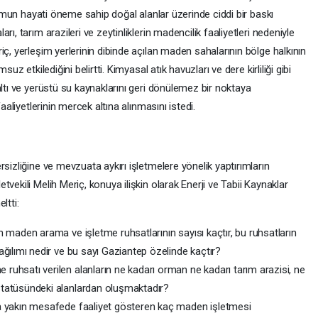
urumun hayati öneme sahip doğal alanlar üzerinde ciddi bir baskı
ı, tarım arazileri ve zeytinliklerin madencilik faaliyetleri nedeniyle
iç, yerleşim yerlerinin dibinde açılan maden sahalarının bölge halkının
uz etkilediğini belirtti. Kimyasal atık havuzları ve dere kirliliği gibi
altı ve yerüstü su kaynaklarını geri dönülemez bir noktaya
aaliyetlerinin mercek altına alınmasını istedi.
sizliğine ve mevzuata aykırı işletmelere yönelik yaptırımların
vekili Melih Meriç, konuya ilişkin olarak Enerji ve Tabii Kaynaklar
ltti:
n maden arama ve işletme ruhsatlarının sayısı kaçtır, bu ruhsatların
ağılımı nedir ve bu sayı Gaziantep özelinde kaçtır?
ruhsatı verilen alanların ne kadarı orman ne kadarı tarım arazisi, ne
statüsündeki alanlardan oluşmaktadır?
ha yakın mesafede faaliyet gösteren kaç maden işletmesi