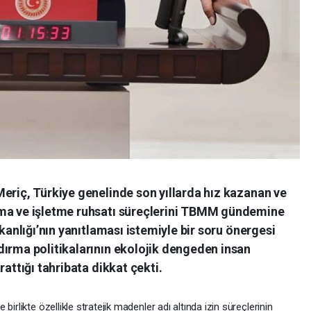
eriç, Türkiye genelinde son yıllarda hız kazanan ve
ama ve işletme ruhsatı süreçlerini TBMM gündemine
akanlığı’nın yanıtlaması istemiyle bir soru önergesi
dırma politikalarının ekolojik dengeden insan
rattığı tahribata dikkat çekti.
irlikte özellikle stratejik madenler adı altında izin süreçlerinin