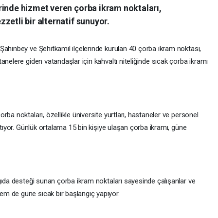
rinde hizmet veren çorba ikram noktaları,
zetli bir alternatif sunuyor.
Şahinbey ve Şehitkamil ilçelerinde kurulan 40 çorba ikram noktası,
anelere giden vatandaşlar için kahvaltı niteliğinde sıcak çorba ikramı
ba noktaları, özellikle üniversite yurtları, hastaneler ve personel
ıtıyor. Günlük ortalama 15 bin kişiye ulaşan çorba ikramı, güne
gıda desteği sunan çorba ikram noktaları sayesinde çalışanlar ve
m de güne sıcak bir başlangıç yapıyor.