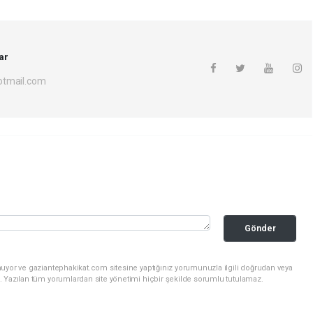
ar
otmail.com
Gönder
nuyor ve gaziantephakikat.com sitesine yaptığınız yorumunuzla ilgili doğrudan veya
. Yazılan tüm yorumlardan site yönetimi hiçbir şekilde sorumlu tutulamaz.