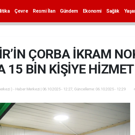
itika
Çevre
Resmi İlan
Gündem
Ekonomi
Sağlık
Yaş
R’İN ÇORBA İKRAM NO
 15 BİN KİŞİYE HİZMET
rkezi ) - Haber Merkezi | 06.10.2025 - 12:27, Güncelleme: 06.10.2025 - 12:29