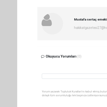
Mustafa sertaç emekt
hakikatgazetesi27@h
Okuyucu Yorumları
(0)
Yorum yazarak Topluluk Kuralları’nı kabul etmiş bulu
dolaylı tüm sorumluluğu tek başınıza üstleniyorsunuz