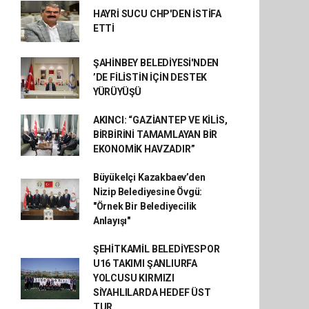
HAYRİ SUCU CHP'DEN İSTİFA
ETTİ
ŞAHİNBEY BELEDİYESİ'NDEN
’DE FİLİSTİN İÇİN DESTEK
YÜRÜYÜŞÜ
AKINCI: “GAZİANTEP VE KİLİS,
BİRBİRİNİ TAMAMLAYAN BİR
EKONOMİK HAVZADIR”
Büyükelçi Kazakbaev’den
Nizip Belediyesine Övgü:
"Örnek Bir Belediyecilik
Anlayışı"
ŞEHİTKAMİL BELEDİYESPOR
U16 TAKIMI ŞANLIURFA
YOLCUSU KIRMIZI
SİYAHLILARDA HEDEF ÜST
TUR