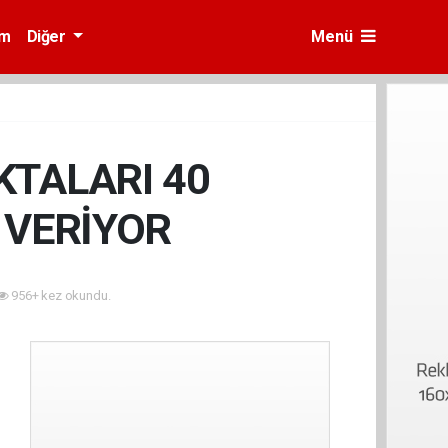
am
Diğer
Menü
KTALARI 40
 VERİYOR
956+ kez okundu.