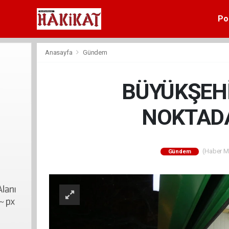
Pol
Anasayfa
Gündem
BÜYÜKŞEHİ
NOKTADA
(Haber Me
Gündem