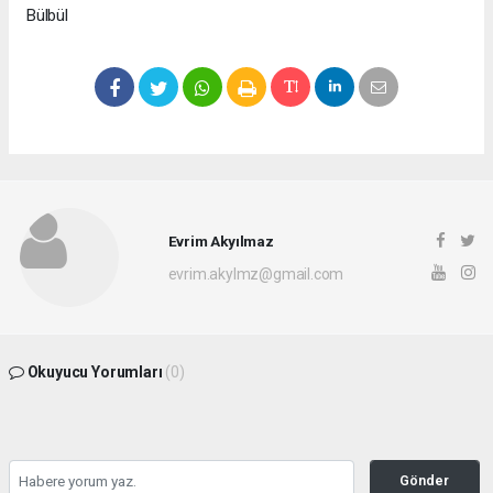
Bülbül
Evrim Akyılmaz
evrim.akylmz@gmail.com
Okuyucu Yorumları
(0)
Gönder