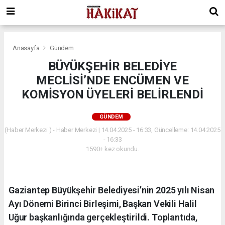
Anasayfa
Gündem
BÜYÜKŞEHİR BELEDİYE
MECLİSİ’NDE ENCÜMEN VE
KOMİSYON ÜYELERİ BELİRLENDİ
GÜNDEM
(Haber Merkezi ) - Haber Merkezi | 14.04.2025 - 16:33, Güncelleme: 14.04.2025
- 16:33
1590+ kez okundu.
Gaziantep Büyükşehir Belediyesi’nin 2025 yılı Nisan
Ayı Dönemi Birinci Birleşimi, Başkan Vekili Halil
Uğur başkanlığında gerçekleştirildi. Toplantıda,