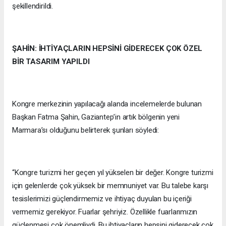
şekillendirildi.
ŞAHİN: İHTİYAÇLARIN HEPSİNİ GİDERECEK ÇOK ÖZEL
BİR TASARIM YAPILDI
Kongre merkezinin yapılacağı alanda incelemelerde bulunan
Başkan Fatma Şahin, Gaziantep’in artık bölgenin yeni
Marmara’sı olduğunu belirterek şunları söyledi:
“Kongre turizmi her geçen yıl yükselen bir değer. Kongre turizmi
için gelenlerde çok yüksek bir memnuniyet var. Bu talebe karşı
tesislerimizi güçlendirmemiz ve ihtiyaç duyulan bu içeriği
vermemiz gerekiyor. Fuarlar şehriyiz. Özellikle fuarlarımızın
güçlenmesi çok önemliydi. Bu ihtiyaçların hepsini giderecek çok