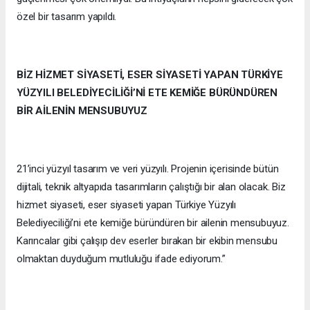
özel bir tasarım yapıldı.
BİZ HİZMET SİYASETİ, ESER SİYASETİ YAPAN TÜRKİYE
YÜZYILI BELEDİYECİLİĞİ’Nİ ETE KEMİĞE BÜRÜNDÜREN
BİR AİLENİN MENSUBUYUZ
21’inci yüzyıl tasarım ve veri yüzyılı. Projenin içerisinde bütün
dijitali, teknik altyapıda tasarımların çalıştığı bir alan olacak. Biz
hizmet siyaseti, eser siyaseti yapan Türkiye Yüzyılı
Belediyeciliği’ni ete kemiğe büründüren bir ailenin mensubuyuz.
Karıncalar gibi çalışıp dev eserler bırakan bir ekibin mensubu
olmaktan duyduğum mutluluğu ifade ediyorum.”