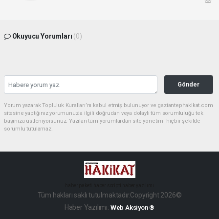
Okuyucu Yorumları
(0)
Gönder
Yorum yazarak Topluluk Kuralları’nı kabul etmiş bulunuyor ve gaziantephakikat.com
sitesine yaptığınız yorumunuzla ilgili doğrudan veya dolaylı tüm sorumluluğu tek
başınıza üstleniyorsunuz. Yazılan tüm yorumlardan site yönetimi hiçbir şekilde
sorumlu tutulamaz.
haber paketi
haber scripti
haber yazılımı
Tüm hakları saklı tutulmaktadır.Copyright 2026©
Haber Yazılımı:
Web Aksiyon ®