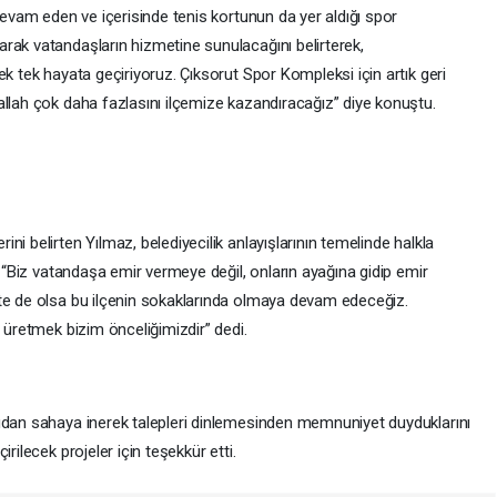
 devam eden ve içerisinde tenis kortunun da yer aldığı spor
rak vatandaşların hizmetine sunulacağını belirterek,
ek tek hayata geçiriyoruz. Çıksorut Spor Kompleksi için artık geri
allah çok daha fazlasını ilçemize kazandıracağız” diye konuştu.
i belirten Yılmaz, belediyecilik anlayışlarının temelinde halkla
, “Biz vatandaşa emir vermeye değil, onların ayağına gidip emir
’te de olsa bu ilçenin sokaklarında olmaya devam edeceğiz.
m üretmek bizim önceliğimizdir” dedi.
udan sahaya inerek talepleri dinlemesinden memnuniyet duyduklarını
rilecek projeler için teşekkür etti.