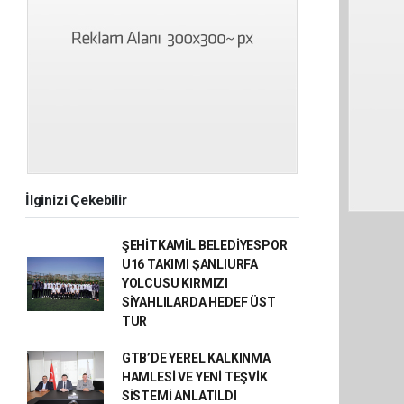
İlginizi Çekebilir
ŞEHİTKAMİL BELEDİYESPOR
U16 TAKIMI ŞANLIURFA
YOLCUSU KIRMIZI
SİYAHLILARDA HEDEF ÜST
TUR
GTB’DE YEREL KALKINMA
HAMLESİ VE YENİ TEŞVİK
SİSTEMİ ANLATILDI