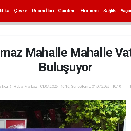
itika
Çevre
Resmi İlan
Gündem
Ekonomi
Sağlık
Yaş
lmaz Mahalle Mahalle Vat
Buluşuyor
kezi ) - Haber Merkezi | 01.07.2026 - 10:10, Güncelleme: 01.07.2026 - 10:10