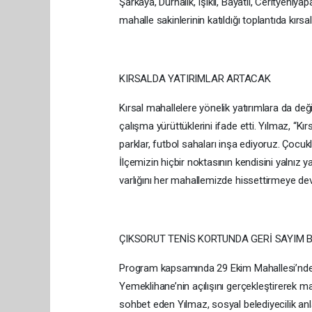
Şarkaya, Durnalık, Işıklı, Bayatlı, Cerityeniya
mahalle sakinlerinin katıldığı toplantıda kırsal
KIRSALDA YATIRIMLAR ARTACAK
Kırsal mahallelere yönelik yatırımlara da değ
çalışma yürüttüklerini ifade etti. Yılmaz, “Kı
parklar, futbol sahaları inşa ediyoruz. Çocukl
İlçemizin hiçbir noktasının kendisini yalnı
varlığını her mahallemizde hissettirmeye dev
ÇIKSORUT TENİS KORTUNDA GERİ SAYIM 
Program kapsamında 29 Ekim Mahallesi’nde 
Yemeklihane’nin açılışını gerçekleştirerek m
sohbet eden Yılmaz, sosyal belediyecilik a