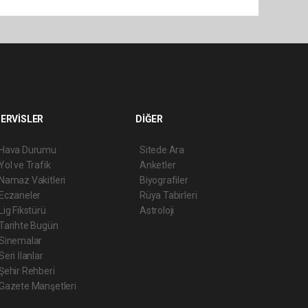
ERVİSLER
DİĞER
Hava Durumu
Sitede Ara
Yol ve Trafik
Anketler
Namaz Vakitleri
Biyografiler
Eczaneler
Rüya Tabirleri
Lig Fikstürü
Astroloji
Tarihte Bugün
Sinemalar
Seri İlanlar
Şehir Rehberi
Gazete Manşetleri