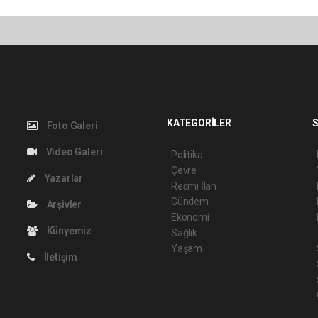
KATEGORİLER
S
Foto Galeri
Video Galeri
Politika
Çevre
Yazarlar
Resmi İlan
Gündem
Arşivler
Ekonomi
Künyemiz
Sağlık
Yaşam
İletişim