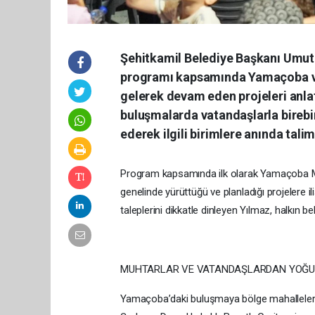
Şehitkamil Belediye Başkanı Umut
programı kapsamında Yamaçoba ve 
gelerek devam eden projeleri anlat
buluşmalarda vatandaşlarla birebir
ederek ilgili birimlere anında talim
Program kapsamında ilk olarak Yamaçoba Mah
genelinde yürüttüğü ve planladığı projelere i
taleplerini dikkatle dinleyen Yılmaz, halkın
MUHTARLAR VE VATANDAŞLARDAN YOĞUN
Yamaçoba’daki buluşmaya bölge mahallelerind