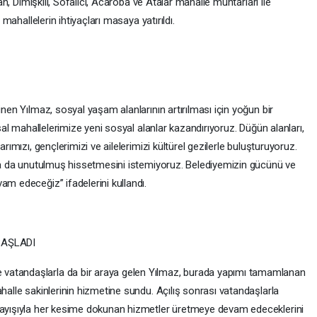
pan, Dımışkılı, Sofalıcı, Acaroba ve Atalar mahalle muhtarları ile
 mahallelerin ihtiyaçları masaya yatırıldı.
inen Yılmaz, sosyal yaşam alanlarının artırılması için yoğun bir
rsal mahallelerimize yeni sosyal alanlar kazandırıyoruz. Düğün alanları,
arımızı, gençlerimizi ve ailelerimizi kültürel gezilerle buluşturuyoruz.
z ya da unutulmuş hissetmesini istemiyoruz. Belediyemizin gücünü ve
am edeceğiz” ifadelerini kullandı.
BAŞLADI
vatandaşlarla da bir araya gelen Yılmaz, burada yapımı tamamlanan
ahalle sakinlerinin hizmetine sundu. Açılış sonrası vatandaşlarla
nlayışıyla her kesime dokunan hizmetler üretmeye devam edeceklerini