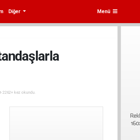
am
Diğer
Menü
andaşlarla
2262+ kez okundu.