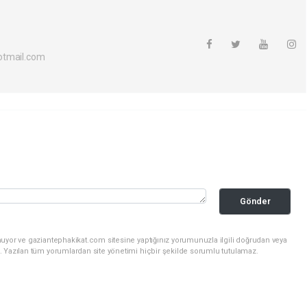
otmail.com
Gönder
nuyor ve gaziantephakikat.com sitesine yaptığınız yorumunuzla ilgili doğrudan veya
. Yazılan tüm yorumlardan site yönetimi hiçbir şekilde sorumlu tutulamaz.