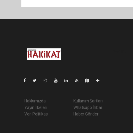
Pro-0.062
Hakkımızda
Kullanım Şartları
Yayın İlkeleri
Whatsapp İhbar
Veri Politikası
Haber Gönder