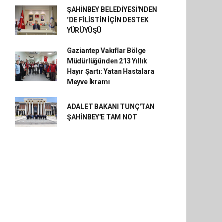
ŞAHİNBEY BELEDİYESİ'NDEN
’DE FİLİSTİN İÇİN DESTEK
YÜRÜYÜŞÜ
Gaziantep Vakıflar Bölge
Müdürlüğünden 213 Yıllık
Hayır Şartı: Yatan Hastalara
Meyve İkramı
ADALET BAKANI TUNÇ'TAN
ŞAHİNBEY'E TAM NOT