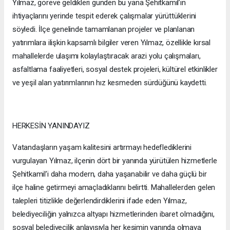
Yılmaz, göreve geldikleri günden bu yana Şehitkamil’in
ihtiyaçlarını yerinde tespit ederek çalışmalar yürüttüklerini
söyledi. İlçe genelinde tamamlanan projeler ve planlanan
yatırımlara ilişkin kapsamlı bilgiler veren Yılmaz, özellikle kırsal
mahallelerde ulaşımı kolaylaştıracak arazi yolu çalışmaları,
asfaltlama faaliyetleri, sosyal destek projeleri, kültürel etkinlikler
ve yeşil alan yatırımlarının hız kesmeden sürdüğünü kaydetti.
HERKESİN YANINDAYIZ
Vatandaşların yaşam kalitesini artırmayı hedeflediklerini
vurgulayan Yılmaz, ilçenin dört bir yanında yürütülen hizmetlerle
Şehitkamil’i daha modern, daha yaşanabilir ve daha güçlü bir
ilçe haline getirmeyi amaçladıklarını belirtti. Mahallelerden gelen
talepleri titizlikle değerlendirdiklerini ifade eden Yılmaz,
belediyeciliğin yalnızca altyapı hizmetlerinden ibaret olmadığını,
sosyal belediyecilik anlayışıyla her kesimin yanında olmaya