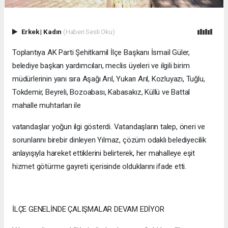
Erkek
|
Kadın
(Haberi Sesli Oku)
Toplantıya AK Parti Şehitkamil İlçe Başkanı İsmail Güler,
belediye başkan yardımcıları, meclis üyeleri ve ilgili birim
müdürlerinin yanı sıra Aşağı Arıl, Yukarı Arıl, Kozluyazı, Tuğlu,
Tokdemir, Beyreli, Bozoabası, Kabasakız, Küllü ve Battal
mahalle muhtarları ile
vatandaşlar yoğun ilgi gösterdi. Vatandaşların talep, öneri ve
sorunlarını birebir dinleyen Yılmaz, çözüm odaklı belediyecilik
anlayışıyla hareket ettiklerini belirterek, her mahalleye eşit
hizmet götürme gayreti içerisinde olduklarını ifade etti.
İLÇE GENELİNDE ÇALIŞMALAR DEVAM EDİYOR