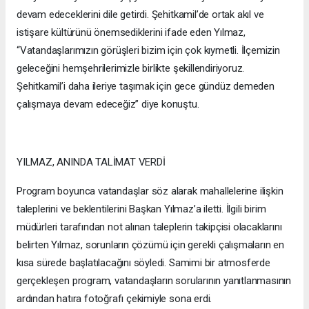
devam edeceklerini dile getirdi. Şehitkamil’de ortak akıl ve
istişare kültürünü önemsediklerini ifade eden Yılmaz,
“Vatandaşlarımızın görüşleri bizim için çok kıymetli. İlçemizin
geleceğini hemşehrilerimizle birlikte şekillendiriyoruz.
Şehitkamil’i daha ileriye taşımak için gece gündüz demeden
çalışmaya devam edeceğiz” diye konuştu.
YILMAZ, ANINDA TALİMAT VERDİ
Program boyunca vatandaşlar söz alarak mahallelerine ilişkin
taleplerini ve beklentilerini Başkan Yılmaz’a iletti. İlgili birim
müdürleri tarafından not alınan taleplerin takipçisi olacaklarını
belirten Yılmaz, sorunların çözümü için gerekli çalışmaların en
kısa sürede başlatılacağını söyledi. Samimi bir atmosferde
gerçekleşen program, vatandaşların sorularının yanıtlanmasının
ardından hatıra fotoğrafı çekimiyle sona erdi.