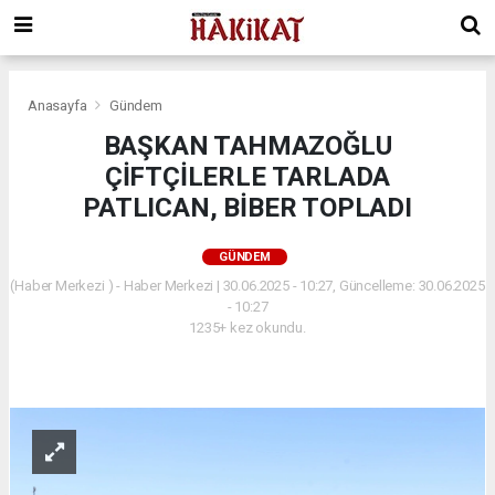
Anasayfa
Gündem
BAŞKAN TAHMAZOĞLU
ÇİFTÇİLERLE TARLADA
PATLICAN, BİBER TOPLADI
GÜNDEM
(Haber Merkezi ) - Haber Merkezi | 30.06.2025 - 10:27, Güncelleme: 30.06.2025
- 10:27
1235+ kez okundu.