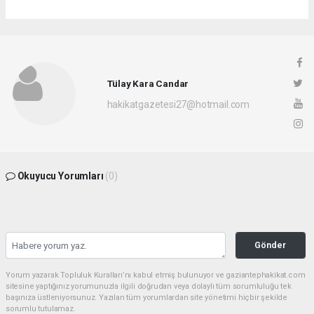
Tülay Kara Candar
hakikatgazetesi27@hotmail.com
Okuyucu Yorumları
(0)
Gönder
Yorum yazarak Topluluk Kuralları’nı kabul etmiş bulunuyor ve gaziantephakikat.com
sitesine yaptığınız yorumunuzla ilgili doğrudan veya dolaylı tüm sorumluluğu tek
başınıza üstleniyorsunuz. Yazılan tüm yorumlardan site yönetimi hiçbir şekilde
sorumlu tutulamaz.