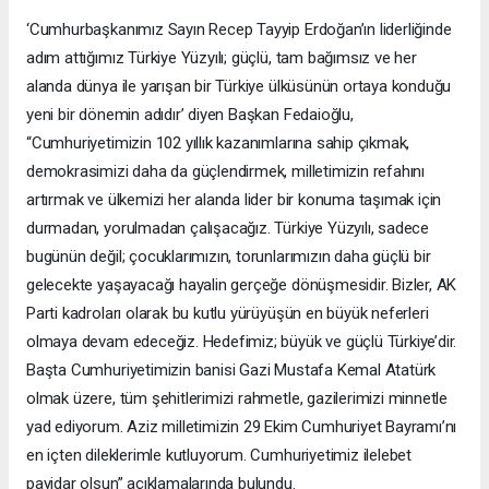
‘Cumhurbaşkanımız Sayın Recep Tayyip Erdoğan’ın liderliğinde
adım attığımız Türkiye Yüzyılı; güçlü, tam bağımsız ve her
alanda dünya ile yarışan bir Türkiye ülküsünün ortaya konduğu
yeni bir dönemin adıdır’ diyen Başkan Fedaioğlu,
“Cumhuriyetimizin 102 yıllık kazanımlarına sahip çıkmak,
demokrasimizi daha da güçlendirmek, milletimizin refahını
artırmak ve ülkemizi her alanda lider bir konuma taşımak için
durmadan, yorulmadan çalışacağız. Türkiye Yüzyılı, sadece
bugünün değil; çocuklarımızın, torunlarımızın daha güçlü bir
gelecekte yaşayacağı hayalin gerçeğe dönüşmesidir. Bizler, AK
Parti kadroları olarak bu kutlu yürüyüşün en büyük neferleri
olmaya devam edeceğiz. Hedefimiz; büyük ve güçlü Türkiye’dir.
Başta Cumhuriyetimizin banisi Gazi Mustafa Kemal Atatürk
olmak üzere, tüm şehitlerimizi rahmetle, gazilerimizi minnetle
yad ediyorum. Aziz milletimizin 29 Ekim Cumhuriyet Bayramı’nı
en içten dileklerimle kutluyorum. Cumhuriyetimiz ilelebet
payidar olsun” açıklamalarında bulundu.