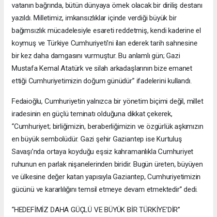
vatanın bağrında, bütün dünyaya örnek olacak bir diriliş destanı
yazıldı. Milletimiz, imkansızlıklar içinde verdiği büyük bir
bağımsızlık mücadelesiyle esareti reddetmiş, kendi kaderine el
koymuş ve Türkiye Cumhuriyeti’ni ilan ederek tarih sahnesine
bir kez daha damgasını vurmuştur. Bu anlamlı gün; Gazi
Mustafa Kemal Atatürk ve silah arkadaşlarının bize emanet
ettiği Cumhuriyetimizin doğum günüdür” ifadelerini kullandı.
Fedaioğlu, Cumhuriyetin yalnızca bir yönetim biçimi değil, millet
iradesinin en güçlü teminatı olduğuna dikkat çekerek,
“Cumhuriyet; birliğimizin, beraberliğimizin ve özgürlük aşkımızın
en büyük sembolüdür. Gazi şehir Gaziantep ise Kurtuluş
Savaşı’nda ortaya koyduğu eşsiz kahramanlıkla Cumhuriyet
ruhunun en parlak nişanelerinden biridir. Bugün üreten, büyüyen
ve ülkesine değer katan yapısıyla Gaziantep, Cumhuriyetimizin
gücünü ve kararlılığını temsil etmeye devam etmektedir” dedi.
“HEDEFİMİZ DAHA GÜÇLÜ VE BÜYÜK BİR TÜRKİYE’DİR”