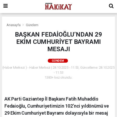
Anasayfa
Gündem
BAŞKAN FEDAİOĞLU’NDAN 29
EKİM CUMHURİYET BAYRAMI
MESAJI
GÜNDEM
(Haber Merkezi ) - Haber Merkezi | 28.10.2025 - 11:53, Güncelleme: 28.10.2025
- 11:53
1383+ kez okundu.
AK Parti Gaziantep İl Başkanı Fatih Muhaddis
Fedaioğlu, Cumhuriyetimizin 102’nci yıldönümü ve
29 Ekim Cumhuriyet Bayramı dolayısıyla bir mesaj