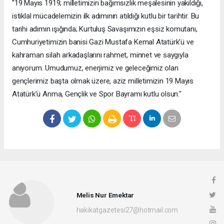
​"19 Mayıs 1919; milletimizin bağımsızlık meşalesinin yakıldığı,
istiklal mücadelemizin ilk adımının atıldığı kutlu bir tarihtir. Bu
tarihi adımın ışığında; Kurtuluş Savaşımızın eşsiz komutanı,
Cumhuriyetimizin banisi Gazi Mustafa Kemal Atatürk’ü ve
kahraman silah arkadaşlarını rahmet, minnet ve saygıyla
anıyorum. Umudumuz, enerjimiz ve geleceğimiz olan
gençlerimiz başta olmak üzere, aziz milletimizin 19 Mayıs
Atatürk’ü Anma, Gençlik ve Spor Bayramı kutlu olsun."
Melis Nur Emektar
hakikatgazetesi27@hotmail.com