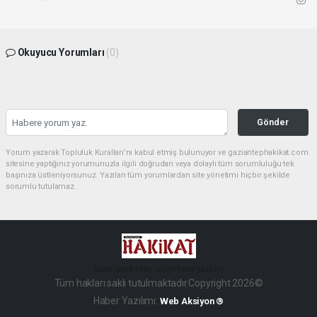
Okuyucu Yorumları
(0)
Gönder
Yorum yazarak Topluluk Kuralları’nı kabul etmiş bulunuyor ve gaziantephakikat.com
sitesine yaptığınız yorumunuzla ilgili doğrudan veya dolaylı tüm sorumluluğu tek
başınıza üstleniyorsunuz. Yazılan tüm yorumlardan site yönetimi hiçbir şekilde
sorumlu tutulamaz.
haber paketi
haber scripti
haber yazılımı
Tüm hakları saklı tutulmaktadır.Copyright 2026©
Haber Yazılımı:
Web Aksiyon ®