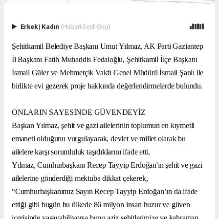
Erkek
|
Kadın
(Haberi Sesli Oku)
Şehitkamil Belediye Başkanı Umut Yılmaz, AK Parti Gaziantep
İl Başkanı Fatih Muhaddis Fedaioğlu, Şehitkamil İlçe Başkanı
İsmail Güler ve Mehmetçik Vakfı Genel Müdürü İsmail Şanlı ile
birlikte evi gezerek proje hakkında değerlendirmelerde bulundu.
ONLARIN SAYESİNDE GÜVENDEYİZ
Başkan Yılmaz, şehit ve gazi ailelerinin toplumun en kıymetli
emaneti olduğunu vurgulayarak, devlet ve millet olarak bu
ailelere karşı sorumluluk taşıdıklarını ifade etti.
Yılmaz, Cumhurbaşkanı Recep Tayyip Erdoğan'ın şehit ve gazi
ailelerine gönderdiği mektuba dikkat çekerek,
“Cumhurbaşkanımız Sayın Recep Tayyip Erdoğan’ın da ifade
ettiği gibi bugün bu ülkede 86 milyon insan huzur ve güven
içerisinde yaşayabiliyorsa bunu aziz şehitlerimize ve kahraman