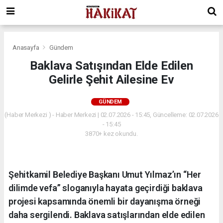
Anasayfa
Gündem
Baklava Satışından Elde Edilen
Gelirle Şehit Ailesine Ev
GÜNDEM
(Haber Merkezi ) - Haber Merkezi | 02.07.2026 - 15:45, Güncelleme: 02.07.2026
- 15:45
3870+ kez okundu.
Şehitkamil Belediye Başkanı Umut Yılmaz’ın “Her
dilimde vefa” sloganıyla hayata geçirdiği baklava
projesi kapsamında önemli bir dayanışma örneği
daha sergilendi. Baklava satışlarından elde edilen