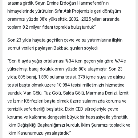
arasına girdik. Sayın Emine Erdoğan Hanımefendi’nin
himayelerinde yürütülen Sıfır Atık Projemizle geri dönüşüm
oranımızı yüzde 38’e yükselttik. 2002–2025 yılları arasında
toplam 8,2 milyar fidanı toprakla buluşturduk.”
Son 23 yılda hayata geçirilen çevre ve su yatırımlarına ilişkin
somut verileri paylaşan Bakbak, şunları söyledi:
“Son 6 ayda yağış ortalaması %34 iken geçen yıla göre %74’e
yükselmiş; baraj doluluk oranı yüzde 80’e ulaşmıştır. Son 23
yılda; 805 baraj, 1.890 sulama tesisi, 378 içme suyu ve atıksu
tesisi başta olmak üzere 10.984 tesisi milletimizin hizmetine
sunduk. Van Gölü, Tuz Gölü, Salda Gölü, Marmara Denizi, İzmit
ve İzmir Körfezleri başta olmak üzere sularımızda koruma ve
temizlik seferberliği başlattık. Etkin ÇED süreçleriyle çevre
koruma ve kalkınma dengesini büyük bir hassasiyetle yönettik.
İklim Değişikliği Başkanlığımızı kurduk, İklim Şuramızı topladık ve
İklim Kanunumuzu yasalaştırdık.”