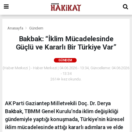
Anasayfa
Gündem
Bakbak: “İklim Mücadelesinde
Güçlü ve Kararlı Bir Türkiye Var”
GÜNDEM
(Haber Merkezi ) - Haber Merkezi | 04.06.2026 - 13:34, Güncelleme: 04.06.2026
- 13:34
2614+ kez okundu.
AK Parti Gaziantep Milletvekili Doç. Dr. Derya
Bakbak, TBMM Genel Kurulu’nda iklim değişikliği
gündemiyle yaptığı konuşmada, Türkiye’nin küresel
iklim mücadelesinde attığı kararlı adımlara ve elde