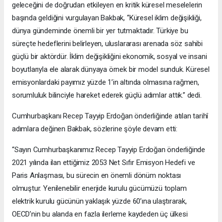
geleceğini de doğrudan etkileyen en kritik küresel meselelerin
başında geldiğini vurgulayan Bakbak, “Küresel iklim değişikliği,
dünya gündeminde önemli bir yer tutmaktadır. Türkiye bu
süreçte hedeflerini belirleyen, uluslararası arenada söz sahibi
güçlü bir aktördür. İklim değişikliğini ekonomik, sosyal ve insani
boyutlarıyla ele alarak dünyaya örnek bir model sunduk. Küresel
emisyonlardaki payımız yüzde 1’in altında olmasına rağmen,
sorumluluk bilinciyle hareket ederek güçlü adımlar attık.” dedi.
Cumhurbaşkanı Recep Tayyip Erdoğan önderliğinde atılan tarihî
adımlara değinen Bakbak, sözlerine şöyle devam etti:
“Sayın Cumhurbaşkanımız Recep Tayyip Erdoğan önderliğinde
2021 yılında ilan ettiğimiz 2053 Net Sıfır Emisyon Hedefi ve
Paris Anlaşması, bu sürecin en önemli dönüm noktası
olmuştur. Yenilenebilir enerjide kurulu gücümüzü toplam
elektrik kurulu gücünün yaklaşık yüzde 60’ına ulaştırarak,
OECD’nin bu alanda en fazla ilerleme kaydeden üç ülkesi