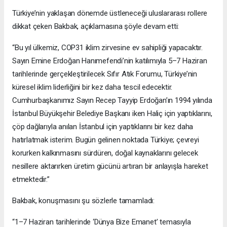
Türkiye’nin yaklaşan dönemde üstleneceği uluslararası rollere
dikkat çeken Bakbak, açıklamasına şöyle devam etti:
“Bu yıl ülkemiz, COP31 iklim zirvesine ev sahipliği yapacaktır.
Sayın Emine Erdoğan Hanımefendi’nin katılımıyla 5–7 Haziran
tarihlerinde gerçekleştirilecek Sıfır Atık Forumu, Türkiye’nin
küresel iklim liderliğini bir kez daha tescil edecektir.
Cumhurbaşkanımız Sayın Recep Tayyip Erdoğan’ın 1994 yılında
İstanbul Büyükşehir Belediye Başkanı iken Haliç için yaptıklarını,
çöp dağlarıyla anılan İstanbul için yaptıklarını bir kez daha
hatırlatmak isterim. Bugün gelinen noktada Türkiye; çevreyi
korurken kalkınmasını sürdüren, doğal kaynaklarını gelecek
nesillere aktarırken üretim gücünü artıran bir anlayışla hareket
etmektedir.”
Bakbak, konuşmasını şu sözlerle tamamladı:
“1–7 Haziran tarihlerinde ‘Dünya Bize Emanet’ temasıyla