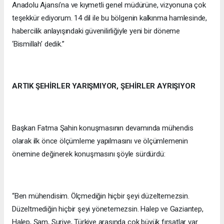
Anadolu Ajansı’na ve kıymetli genel müdürüne, vizyonuna çok
teşekkür ediyorum. 14 dil ile bu bölgenin kalkınma hamlesinde,
habercilik anlayışındaki güvenilirliğiyle yeni bir döneme
‘Bismillah’ dedik.”
ARTIK ŞEHİRLER YARIŞMIYOR, ŞEHİRLER AYRIŞIYOR
Başkan Fatma Şahin konuşmasının devamında mühendis
olarak ilk önce ölçümleme yapılmasını ve ölçümlemenin
önemine değinerek konuşmasını şöyle sürdürdü:
“Ben mühendisim. Ölçmediğin hiçbir şeyi düzeltemezsin.
Düzeltmediğin hiçbir şeyi yönetemezsin. Halep ve Gaziantep,
Halep, Şam, Suriye, Türkiye arasında çok büyük fırsatlar var.