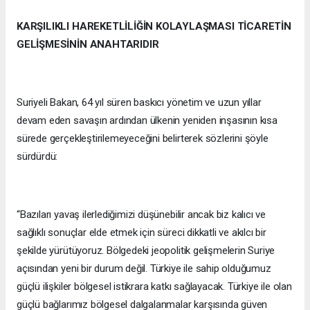
KARŞILIKLI HAREKETLİLİĞİN KOLAYLAŞMASI TİCARETİN
GELİŞMESİNİN ANAHTARIDIR
Suriyeli Bakan, 64 yıl süren baskıcı yönetim ve uzun yıllar
devam eden savaşın ardından ülkenin yeniden inşasının kısa
sürede gerçekleştirilemeyeceğini belirterek sözlerini şöyle
sürdürdü:
“Bazıları yavaş ilerlediğimizi düşünebilir ancak biz kalıcı ve
sağlıklı sonuçlar elde etmek için süreci dikkatli ve akılcı bir
şekilde yürütüyoruz. Bölgedeki jeopolitik gelişmelerin Suriye
açısından yeni bir durum değil. Türkiye ile sahip olduğumuz
güçlü ilişkiler bölgesel istikrara katkı sağlayacak. Türkiye ile olan
güçlü bağlarımız bölgesel dalgalanmalar karşısında güven