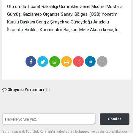
Oturumda Ticaret Bakanlığı Gümrükler Genel Müdürü Mustafa
Gümüş, Gaziantep Organize Sanayi Bölgesi (OSB) Yönetim
Kurulu Başkanı Cengiz Şimşek ve Güneydoğu Anadolu
İhracatçı Birlikleri Koordinatör Başkanı Mete Akcan konuştu.
Okuyucu Yorumları
(0)
Gönder
Yorum yazarak Topluluk Kuralları’nı kabul etmiş bulunuyor ve gaziantephakikat.com