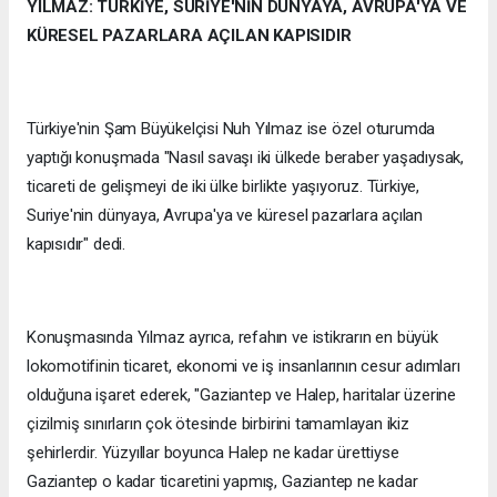
YILMAZ: TÜRKİYE, SURİYE'NİN DÜNYAYA, AVRUPA'YA VE
KÜRESEL PAZARLARA AÇILAN KAPISIDIR
Türkiye'nin Şam Büyükelçisi Nuh Yılmaz ise özel oturumda
yaptığı konuşmada "Nasıl savaşı iki ülkede beraber yaşadıysak,
ticareti de gelişmeyi de iki ülke birlikte yaşıyoruz. Türkiye,
Suriye'nin dünyaya, Avrupa'ya ve küresel pazarlara açılan
kapısıdır" dedi.
Konuşmasında Yılmaz ayrıca, refahın ve istikrarın en büyük
lokomotifinin ticaret, ekonomi ve iş insanlarının cesur adımları
olduğuna işaret ederek, "Gaziantep ve Halep, haritalar üzerine
çizilmiş sınırların çok ötesinde birbirini tamamlayan ikiz
şehirlerdir. Yüzyıllar boyunca Halep ne kadar ürettiyse
Gaziantep o kadar ticaretini yapmış, Gaziantep ne kadar