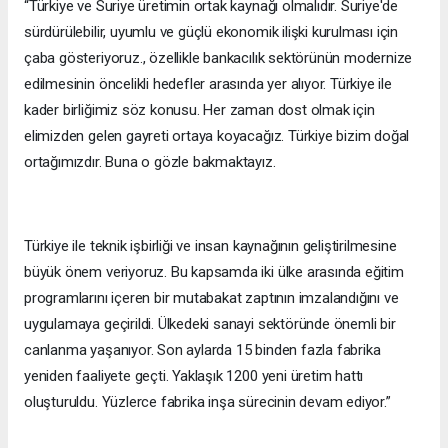
“Türkiye ve Suriye üretimin ortak kaynağı olmalıdır. Suriye'de
sürdürülebilir, uyumlu ve güçlü ekonomik ilişki kurulması için
çaba gösteriyoruz., özellikle bankacılık sektörünün modernize
edilmesinin öncelikli hedefler arasında yer alıyor. Türkiye ile
kader birliğimiz söz konusu. Her zaman dost olmak için
elimizden gelen gayreti ortaya koyacağız. Türkiye bizim doğal
ortağımızdır. Buna o gözle bakmaktayız.
Türkiye ile teknik işbirliği ve insan kaynağının geliştirilmesine
büyük önem veriyoruz. Bu kapsamda iki ülke arasında eğitim
programlarını içeren bir mutabakat zaptının imzalandığını ve
uygulamaya geçirildi. Ülkedeki sanayi sektöründe önemli bir
canlanma yaşanıyor. Son aylarda 15 binden fazla fabrika
yeniden faaliyete geçti. Yaklaşık 1200 yeni üretim hattı
oluşturuldu. Yüzlerce fabrika inşa sürecinin devam ediyor.”