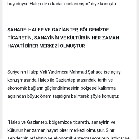
büyüdüyse Halep de o kadar canlanmıştır" diye konuştu.
ŞAHADE: HALEP VE GAZİANTEP, BÖLGEMİZDE
TİCARETİN, SANAYİNİN VE KÜLTÜRÜN HER ZAMAN
HAYATİ BİRER MERKEZİ OLMUŞTUR
Suriye'nin Halep Vali Yardımcısı Mahmud Şahade ise açılış
konuşmasında Halep ile Gaziantep arasındaki tarihi ve
ekonomik bağların güçlendirilmesinin bölgesel kalkınma
açısından büyük önem taşıdığını belirterek şöyle konuştu:
“Halep ve Gaziantep, bölgemizde ticaretin, sanayinin ve
kültürün her zaman hayati birer merkezi olmuştur. Sınır
şehirlerinin refahının ve ekonomik entegrasyonunun, istikrar ve