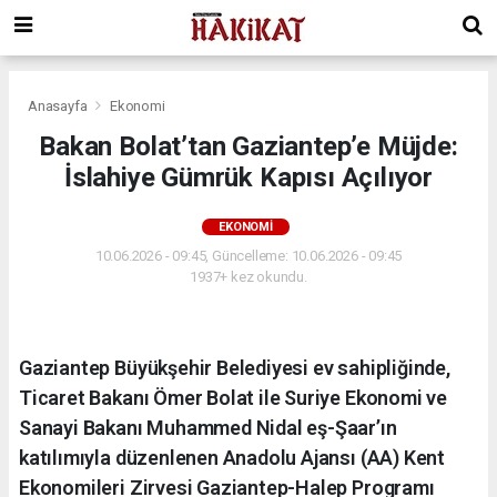
Anasayfa
Ekonomi
Bakan Bolat’tan Gaziantep’e Müjde:
İslahiye Gümrük Kapısı Açılıyor
EKONOMI
10.06.2026 - 09:45, Güncelleme: 10.06.2026 - 09:45
1937+ kez okundu.
Gaziantep Büyükşehir Belediyesi ev sahipliğinde,
Ticaret Bakanı Ömer Bolat ile Suriye Ekonomi ve
Sanayi Bakanı Muhammed Nidal eş-Şaar’ın
katılımıyla düzenlenen Anadolu Ajansı (AA) Kent
Ekonomileri Zirvesi Gaziantep-Halep Programı