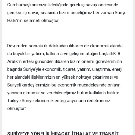
Cumhurbaşkanımızın liderliğinde gerek iç savaş öncesinde
gerekse iç savaş sırasında bizim önceliğimiz her zaman Suriye
Halkı’nın selameti olmuştur.
Devrimden sonraki ilk dakikadan itibaren de ekonomik alanda
da büyük bir yatırım, kalkınma ve gelişme atağını başlattıK. 8
Aralık'ın ertesi gününden itibaren bizim önemli görevlerimizin
başında Suriye'yle ekonomik, ticaret, yatırım, ulaştırma, enerji
her alandaki ilişkilerimizin en yüksek noktaya çıkarılması ve
Suriyeli kardeşlerimizin bu ekonomik mücadelesinde onların
yanında olmamız ve verebileceğimiz bütün katkılarla birlikte
Türkiye Suriye ekonomik entegrasyonunu ilerletmemiz
olmuştur.”
SURİYE'YE YÖNELİK İHRACAT, İTHALAT VE TRANSİT