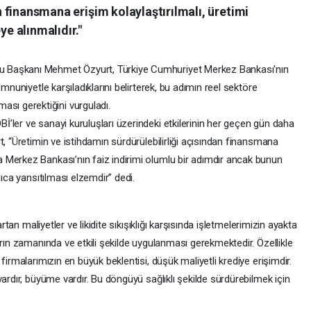
in finansmana erişim kolaylaştırılmalı, üretimi
ye alınmalıdır."
u Başkanı Mehmet Özyurt, Türkiye Cumhuriyet Merkez Bankası'nın
emnuniyetle karşıladıklarını belirterek, bu adımın reel sektöre
ı gerektiğini vurguladı.
’ler ve sanayi kuruluşları üzerindeki etkilerinin her geçen gün daha
t, “Üretimin ve istihdamın sürdürülebilirliği açısından finansmana
 Merkez Bankası’nın faiz indirimi olumlu bir adımdır ancak bunun
lıca yansıtılması elzemdir” dedi.
artan maliyetler ve likidite sıkışıklığı karşısında işletmelerimizin ayakta
arın zamanında ve etkili şekilde uygulanması gerekmektedir. Özellikle
firmalarımızın en büyük beklentisi, düşük maliyetli krediye erişimdir.
ardır, büyüme vardır. Bu döngüyü sağlıklı şekilde sürdürebilmek için