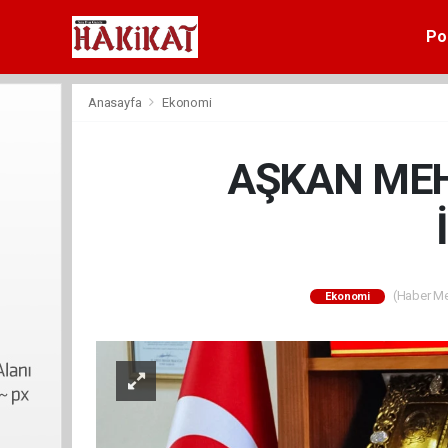
Pol
Anasayfa
Ekonomi
AŞKAN MEH
(Haber Mer
Ekonomi