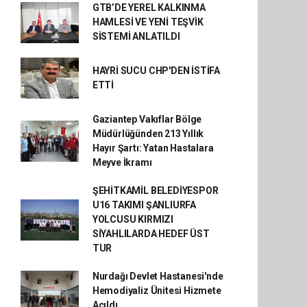
GTB’DE YEREL KALKINMA
HAMLESİ VE YENİ TEŞVİK
SİSTEMİ ANLATILDI
HAYRİ SUCU CHP'DEN İSTİFA
ETTİ
Gaziantep Vakıflar Bölge
Müdürlüğünden 213 Yıllık
Hayır Şartı: Yatan Hastalara
Meyve İkramı
ŞEHİTKAMİL BELEDİYESPOR
U16 TAKIMI ŞANLIURFA
YOLCUSU KIRMIZI
SİYAHLILARDA HEDEF ÜST
TUR
Nurdağı Devlet Hastanesi'nde
Hemodiyaliz Ünitesi Hizmete
Açıldı