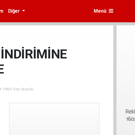
am
Diğer
Menü
İNDİRİMİNE
E
1963+ kez okundu.