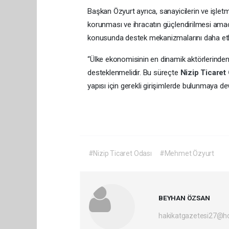
Başkan Özyurt ayrıca, sanayicilerin ve işletme
korunması ve ihracatın güçlendirilmesi amacı
konusunda destek mekanizmalarını daha etkin 
“Ülke ekonomisinin en dinamik aktörlerinden 
desteklenmelidir. Bu süreçte
Nizip Ticaret
yapısı için gerekli girişimlerde bulunmaya d
#Nizip Ticaret Odası
#Mehmet Özyurt
BEYHAN ÖZSAN
hakikatgazetesi27@h