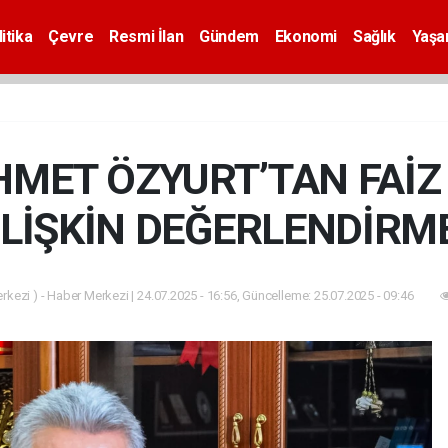
itika
Çevre
Resmi İlan
Gündem
Ekonomi
Sağlık
Yaş
MET ÖZYURT’TAN FAİZ 
İLİŞKİN DEĞERLENDİRM
kezi ) - Haber Merkezi | 24.07.2025 - 16:56, Güncelleme: 25.07.2025 - 09:46