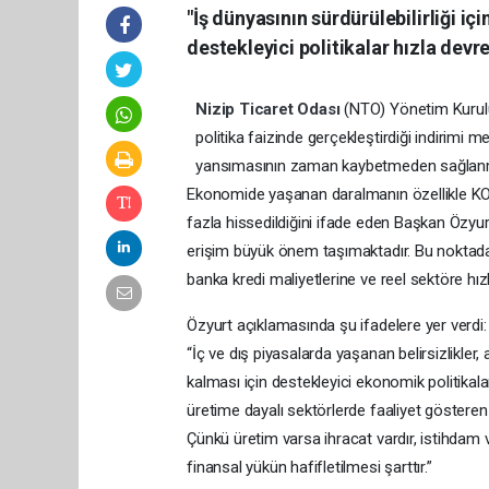
"İş dünyasının sürdürülebilirliği iç
destekleyici politikalar hızla devre
Nizip Ticaret Odası
(NTO) Yönetim Kurul
politika faizinde gerçekleştirdiği indirimi m
yansımasının zaman kaybetmeden sağlanmas
Ekonomide yaşanan daralmanın özellikle KOBİ
fazla hissedildiğini ifade eden Başkan Özyur
erişim büyük önem taşımaktadır. Bu noktada
banka kredi maliyetlerine ve reel sektöre hız
Özyurt açıklamasında şu ifadelere yer verdi:
“İç ve dış piyasalarda yaşanan belirsizlikler, 
kalması için destekleyici ekonomik politikal
üretime dayalı sektörlerde faaliyet gösteren 
Çünkü üretim varsa ihracat vardır, istihdam v
finansal yükün hafifletilmesi şarttır.”