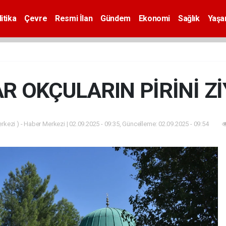
itika
Çevre
Resmi İlan
Gündem
Ekonomi
Sağlık
Yaş
R OKÇULARIN PİRİNİ Zİ
kezi ) - Haber Merkezi | 02.09.2025 - 09:35, Güncelleme: 02.09.2025 - 09:54