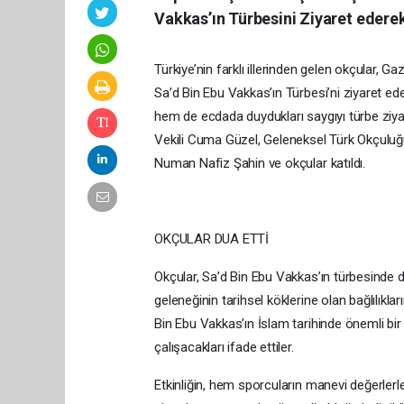
Vakkas’ın Türbesini Ziyaret ederek
Türkiye’nin farklı illerinden gelen okçular, Ga
Sa’d Bin Ebu Vakkas’ın Türbesi’ni ziyaret ede
hem de ecdada duydukları saygıyı türbe ziya
Vekili Cuma Güzel, Geleneksel Türk Okçulu
Numan Nafiz Şahin ve okçular katıldı.
OKÇULAR DUA ETTİ
Okçular, Sa’d Bin Ebu Vakkas’ın türbesind
geleneğinin tarihsel köklerine olan bağlılıkla
Bin Ebu Vakkas’ın İslam tarihinde önemli bi
çalışacakları ifade ettiler.
Etkinliğin, hem sporcuların manevi değerlerl