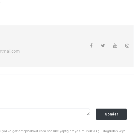
.
otmail.com
Gönder
nuyor ve gaziantephakikat.com sitesine yaptığınız yorumunuzla ilgili doğrudan veya