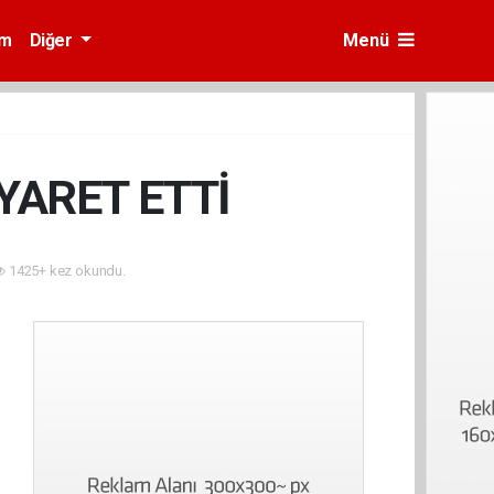
am
Diğer
Menü
YARET ETTİ
1425+ kez okundu.