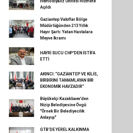
Hemodiyaliz Ünitesi Hizmete
Açıldı
Gaziantep Vakıflar Bölge
Müdürlüğünden 213 Yıllık
Hayır Şartı: Yatan Hastalara
Meyve İkramı
HAYRİ SUCU CHP'DEN İSTİFA
ETTİ
AKINCI: “GAZİANTEP VE KİLİS,
BİRBİRİNİ TAMAMLAYAN BİR
EKONOMİK HAVZADIR”
Büyükelçi Kazakbaev’den
Nizip Belediyesine Övgü:
"Örnek Bir Belediyecilik
Anlayışı"
GTB’DE YEREL KALKINMA