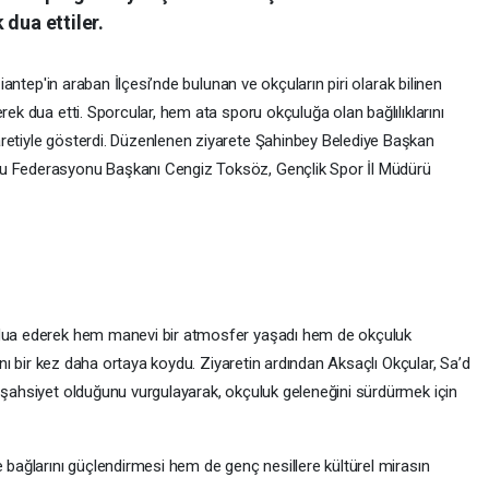
 dua ettiler.
ziantep'in araban İlçesi’nde bulunan ve okçuların piri olarak bilinen
rek dua etti. Sporcular, hem ata sporu okçuluğa olan bağlılıklarını
retiyle gösterdi. Düzenlenen ziyarete Şahinbey Belediye Başkan
ğu Federasyonu Başkanı Cengiz Toksöz, Gençlik Spor İl Müdürü
e dua ederek hem manevi bir atmosfer yaşadı hem de okçuluk
rını bir kez daha ortaya koydu. Ziyaretin ardından Aksaçlı Okçular, Sa’d
r şahsiyet olduğunu vurgulayarak, okçuluk geleneğini sürdürmek için
e bağlarını güçlendirmesi hem de genç nesillere kültürel mirasın