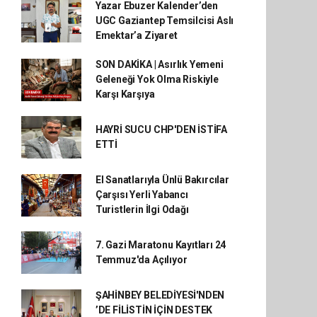
Yazar Ebuzer Kalender’den
UGC Gaziantep Temsilcisi Aslı
Emektar’a Ziyaret
SON DAKİKA | Asırlık Yemeni
Geleneği Yok Olma Riskiyle
Karşı Karşıya
HAYRİ SUCU CHP'DEN İSTİFA
ETTİ
El Sanatlarıyla Ünlü Bakırcılar
Çarşısı Yerli Yabancı
Turistlerin İlgi Odağı
7. Gazi Maratonu Kayıtları 24
Temmuz'da Açılıyor
ŞAHİNBEY BELEDİYESİ'NDEN
’DE FİLİSTİN İÇİN DESTEK