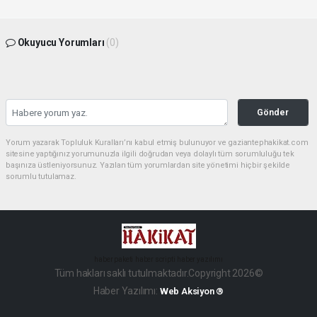
Okuyucu Yorumları
(0)
Gönder
Yorum yazarak Topluluk Kuralları’nı kabul etmiş bulunuyor ve gaziantephakikat.com
sitesine yaptığınız yorumunuzla ilgili doğrudan veya dolaylı tüm sorumluluğu tek
başınıza üstleniyorsunuz. Yazılan tüm yorumlardan site yönetimi hiçbir şekilde
sorumlu tutulamaz.
haber paketi
haber scripti
haber yazılımı
Tüm hakları saklı tutulmaktadır.Copyright 2026©
Haber Yazılımı:
Web Aksiyon ®