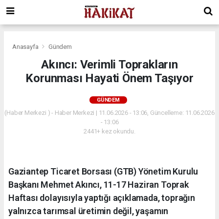
Anasayfa
Gündem
Akıncı: Verimli Toprakların
Korunması Hayati Önem Taşıyor
GÜNDEM
(Haber Merkezi ) - Haber Merkezi | 11.06.2026 - 13:06, Güncelleme: 11.06.2026
- 13:06
2441+ kez okundu.
Gaziantep Ticaret Borsası (GTB) Yönetim Kurulu
Başkanı Mehmet Akıncı, 11-17 Haziran Toprak
Haftası dolayısıyla yaptığı açıklamada, toprağın
yalnızca tarımsal üretimin değil, yaşamın