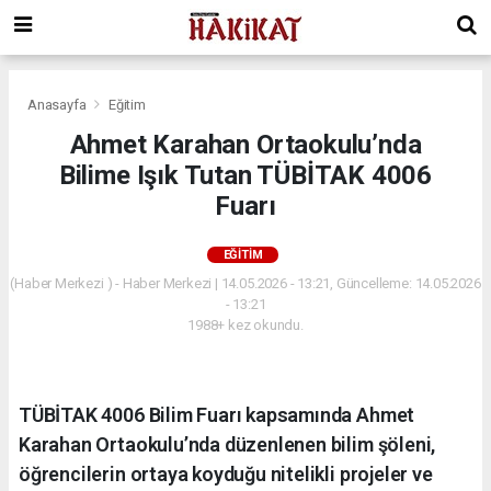
Anasayfa
Eğitim
Ahmet Karahan Ortaokulu’nda
Bilime Işık Tutan TÜBİTAK 4006
Fuarı
EĞITIM
(Haber Merkezi ) - Haber Merkezi | 14.05.2026 - 13:21, Güncelleme: 14.05.2026
- 13:21
1988+ kez okundu.
TÜBİTAK 4006 Bilim Fuarı kapsamında Ahmet
Karahan Ortaokulu’nda düzenlenen bilim şöleni,
öğrencilerin ortaya koyduğu nitelikli projeler ve