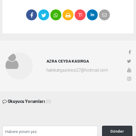
AZRA CEYDA KASIRGA
hakikatgazetesi27@hotmail.com
Okuyucu Yorumları
(0)
Gönder