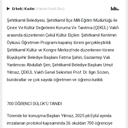
Erkek
|
Kadın
(Haberi Sesli Oku)
Şehitkamil Belediyesi, Şehitkamil İlçe Milli Eğitim Müdürlüğü ile
Çevre Ve Kültür Değerlerini Koruma Ve Tanıtma (ÇEKÜL) Vakfı
arasında düzenlenen Çekül Kültür Elçileri: Şehitkamil Kentimin
Öyküsü Öğretmen Programı kapanış töreni gerçekleştirildi.
Şehitkamil Kültür ve Kongre Merkezi’nde düzenlenen törene
Büyükşehir Belediye Başkanı Fatma Şahin, Gaziantep Vali
Yardımcısı Abdullah Şen, Şehitkamil Belediye Başkanı Umut
Yılmaz, ÇEKÜL Vakfı Genel Sekreteri Prof. Dr. Ilgın Sözen,
bürokratlar ve çok sayıda öğretmen ve öğrenci katıldı.
700 ÖĞRENCİ DÜLÜK’Ü TANIDI
Törende bir konuşma Başkan Yılmaz, 2025 yılı Eylül ayında
imzalanan protokol kapsamında 26 okuldan 700 öğrenciye