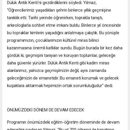
Dülük Antik Kenti’ni gezdirdiklerini söyledi. Yılmaz,
“Öğrencilerimiz yaşadıkları şehrin binlerce yıllık geçmişine
tanıklık etti. Tarihi yerinde öğrenirken, toprakla tanıştı,
arkeologlarla sohbet etme imkanı buldu. Binlerce yıl öncesinde
bu topraklar kimlerin yaşadığını anlatmaya çalıştık. Bu yönüyle
programımızın, çocuklarımızın kültürel miras bilinci
kazanmasına önemli katkılar sundu. Bugün burada bir kez daha
gördük ki; geçmişini tanıyan ve koruyan toplumlar, geleceğe
daha güvenle yürürler. Dülük Antik Kenti gibi kadim miras
alanlarımız, yalnızca geçmişimizin değil, aynı zamanda
geleceğimizin de emanetidir. Bu emaneti korumak ve gelecek
kuşaklara aktarmak hepimizin ortak sorumluluğudur” dedi.
ÖNÜMÜZDEKİ DÖNEM DE DEVAM EDECEK
Programın önümüzdeki eğitim-öğretim döneminde de devam
edeceğini paylaşan Yılmaz, “Bu yıl 700 öğrenci ile kapatmış