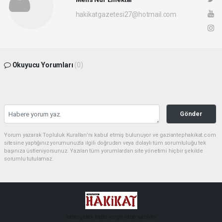
hakikatgazetesi27@hotmail.com
Okuyucu Yorumları
(0)
Gönder
Yorum yazarak Topluluk Kuralları’nı kabul etmiş bulunuyor ve gaziantephakikat.com
sitesine yaptığınız yorumunuzla ilgili doğrudan veya dolaylı tüm sorumluluğu tek
başınıza üstleniyorsunuz. Yazılan tüm yorumlardan site yönetimi hiçbir şekilde
sorumlu tutulamaz.
haber paketi
haber scripti
haber yazılımı