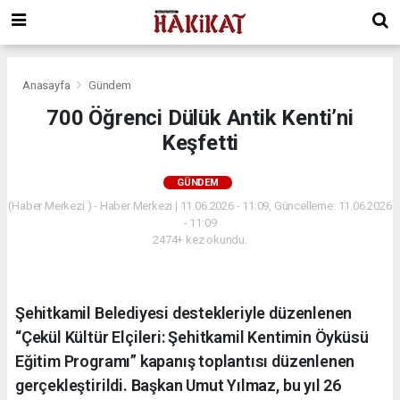
Anasayfa
Gündem
700 Öğrenci Dülük Antik Kenti’ni
Keşfetti
GÜNDEM
(Haber Merkezi ) - Haber Merkezi | 11.06.2026 - 11:09, Güncelleme: 11.06.2026
- 11:09
2474+ kez okundu.
Şehitkamil Belediyesi destekleriyle düzenlenen
“Çekül Kültür Elçileri: Şehitkamil Kentimin Öyküsü
Eğitim Programı” kapanış toplantısı düzenlenen
gerçekleştirildi. Başkan Umut Yılmaz, bu yıl 26