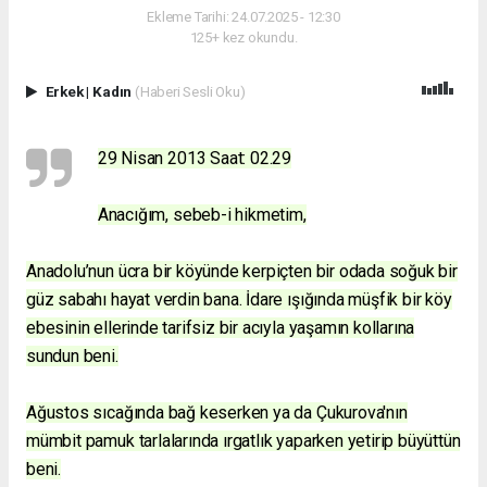
Ekleme Tarihi: 24.07.2025 - 12:30
125+ kez okundu.
Erkek
|
Kadın
(Haberi Sesli Oku)
29 Nisan 2013 Saat: 02.29
Anacığım, sebeb-i hikmetim,
Anadolu’nun ücra bir köyünde kerpiçten bir odada soğuk bir
güz sabahı hayat verdin bana. İdare ışığında müşfik bir köy
ebesinin ellerinde tarifsiz bir acıyla yaşamın kollarına
sundun beni.
Ağustos sıcağında bağ keserken ya da Çukurova'nın
mümbit pamuk tarlalarında ırgatlık yaparken yetirip büyüttün
beni.