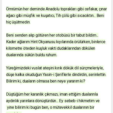
Ömrümün her deminde Anadolu toprakları gibi cefakar, çınar
ağacı gibi müşfik ve kuşatıcı, Tih çölü gibi sıcacıktın... Beni
hiç üşütmedin.
Beni senden alıp götüren her otobüsü bir tabut bildim...
Kader ağlarım Hint Okyanusu kıyılarında örülürken, binlerce
kilometre öteden kuşluk vakti dudaklarından dökülen
dualarında sükûn buldu ruhum.
Yüreğimizdeki vuslat ateşini kırık dökük dil sürçmeleriyle,
düşe kalka okuduğun Yasin-i Şeriflerle dindirdin, serinlettin.
Bilirim ki, duaların olmasa ben neye yararım ki?
Düştüğüm her karanlık çıkmazı, iman ettiğim dualarınla
aydınlık yarınlara dönüştürdün... Ey sebeb-i hikmetim ve
yine bilirim ki bugün ben, o mütevekkil dualarının bir