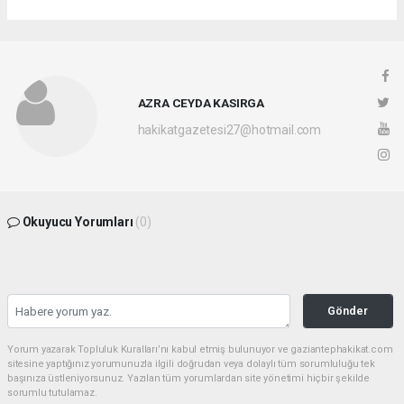
AZRA CEYDA KASIRGA
hakikatgazetesi27@hotmail.com
Okuyucu Yorumları
(0)
Gönder
Yorum yazarak Topluluk Kuralları’nı kabul etmiş bulunuyor ve gaziantephakikat.com
sitesine yaptığınız yorumunuzla ilgili doğrudan veya dolaylı tüm sorumluluğu tek
başınıza üstleniyorsunuz. Yazılan tüm yorumlardan site yönetimi hiçbir şekilde
sorumlu tutulamaz.