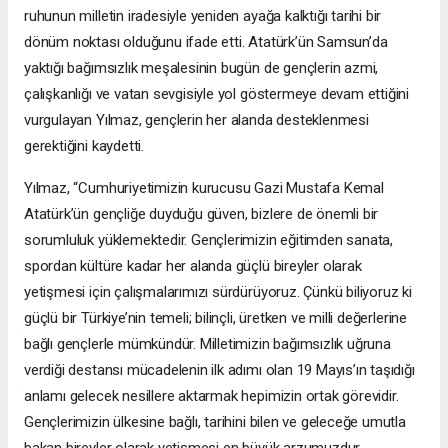
ruhunun milletin iradesiyle yeniden ayağa kalktığı tarihi bir
dönüm noktası olduğunu ifade etti. Atatürk’ün Samsun’da
yaktığı bağımsızlık meşalesinin bugün de gençlerin azmi,
çalışkanlığı ve vatan sevgisiyle yol göstermeye devam ettiğini
vurgulayan Yılmaz, gençlerin her alanda desteklenmesi
gerektiğini kaydetti.
Yılmaz, “Cumhuriyetimizin kurucusu Gazi Mustafa Kemal
Atatürk’ün gençliğe duyduğu güven, bizlere de önemli bir
sorumluluk yüklemektedir. Gençlerimizin eğitimden sanata,
spordan kültüre kadar her alanda güçlü bireyler olarak
yetişmesi için çalışmalarımızı sürdürüyoruz. Çünkü biliyoruz ki
güçlü bir Türkiye’nin temeli; bilinçli, üretken ve milli değerlerine
bağlı gençlerle mümkündür. Milletimizin bağımsızlık uğruna
verdiği destansı mücadelenin ilk adımı olan 19 Mayıs’ın taşıdığı
anlamı gelecek nesillere aktarmak hepimizin ortak görevidir.
Gençlerimizin ülkesine bağlı, tarihini bilen ve geleceğe umutla