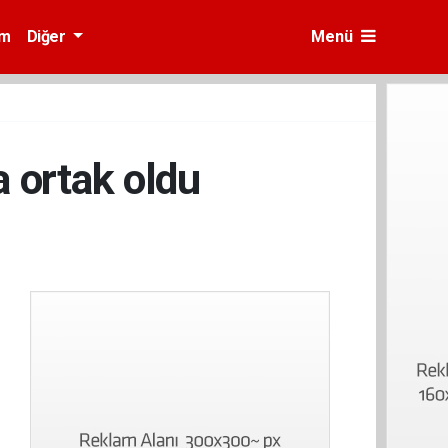
am
Diğer
Menü
a ortak oldu