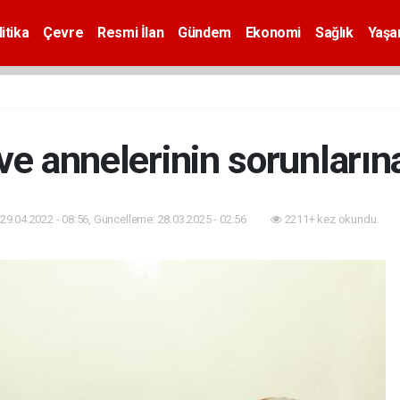
itika
Çevre
Resmi İlan
Gündem
Ekonomi
Sağlık
Yaş
ve annelerinin sorunların
29.04.2022 - 08:56, Güncelleme: 28.03.2025 - 02:56
2211+ kez okundu.