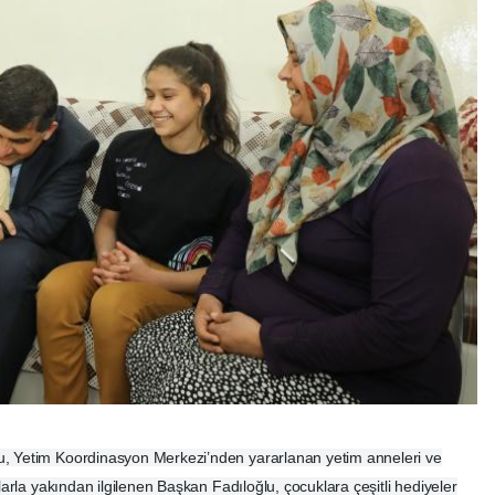
u, Yetim Koordinasyon Merkezi’nden yararlanan yetim anneleri ve
klarla yakından ilgilenen Başkan Fadıloğlu, çocuklara çeşitli hediyeler