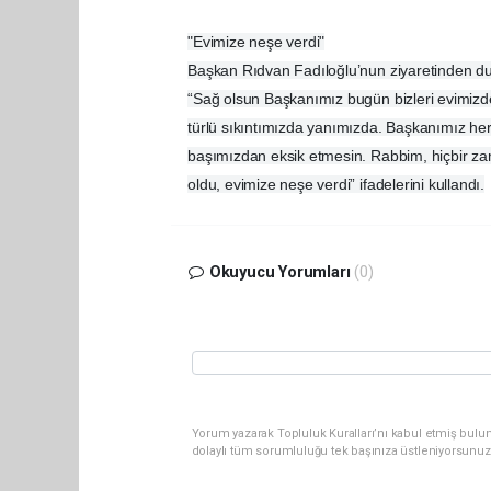
"Evimize neşe verdi"
Başkan Rıdvan Fadıloğlu’nun ziyaretinden d
“Sağ olsun Başkanımız bugün bizleri evimizde
türlü sıkıntımızda yanımızda. Başkanımız her
başımızdan eksik etmesin. Rabbim, hiçbir z
oldu, evimize neşe verdi” ifadelerini kullandı.
Okuyucu Yorumları
(0)
Yorum yazarak Topluluk Kuralları’nı kabul etmiş bulu
dolaylı tüm sorumluluğu tek başınıza üstleniyorsunuz