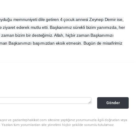
uyduğu memnuniyeti dile getiren 4 çocuk annesi Zeynep Demir ise,
 ziyaret ederek mutlu etti. Başkanımız sürekli bizim yanımızda, her
 zaman bizim bir desteğimiz. Allah, hiçbir zaman Başkanımızı
aman Başkanımızı başımızdan eksik etmesin. Bugün de misafirimiz
Gönder
nuyor ve gaziantephakikat.com sitesine yaptığınız yorumunuzla ilgili doğrudan veya
. Yazılan tüm yorumlardan site yönetimi hiçbir şekilde sorumlu tutulamaz.