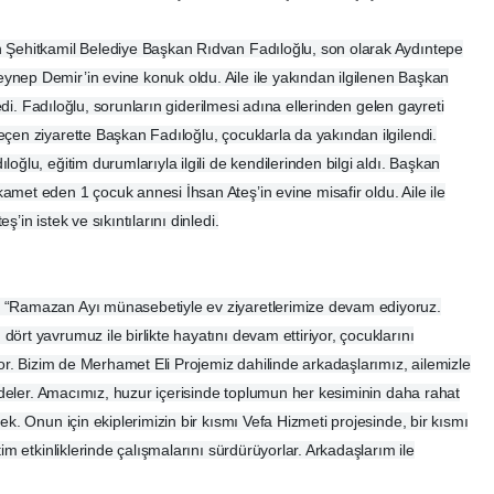
n Şehitkamil Belediye Başkan Rıdvan Fadıloğlu, son olarak Aydıntepe
nep Demir’in evine konuk oldu. Aile ile yakından ilgilenen Başkan
ledi. Fadıloğlu, sorunların giderilmesi adına ellerinden gelen gayreti
çen ziyarette Başkan Fadıloğlu, çocuklarla da yakından ilgilendi.
oğlu, eğitim durumlarıyla ilgili de kendilerinden bilgi aldı. Başkan
met eden 1 çocuk annesi İhsan Ateş’in evine misafir oldu. Aile ile
’in istek ve sıkıntılarını dinledi.
, “Ramazan Ayı münasebetiyle ev ziyaretlerimize devam ediyoruz.
ört yavrumuz ile birlikte hayatını devam ettiriyor, çocuklarını
yor. Bizim de Merhamet Eli Projemiz dahilinde arkadaşlarımız, ailemizle
lindeler. Amacımız, huzur içerisinde toplumun her kesiminin daha rahat
ek. Onun için ekiplerimizin bir kısmı Vefa Hizmeti projesinde, bir kısmı
im etkinliklerinde çalışmalarını sürdürüyorlar. Arkadaşlarım ile