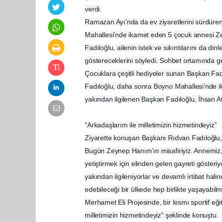
verdi.
Ramazan Ayı’nda da ev ziyaretlerini sürdüre
Mahallesi’nde ikamet eden 5 çocuk annesi Zey
Fadıloğlu, ailenin istek ve sıkıntılarını da din
göstereceklerini söyledi. Sohbet ortamında ge
Çocuklara çeşitli hediyeler sunan Başkan Fadıl
Fadıloğlu, daha sonra Boyno Mahallesi’nde ika
yakından ilgilenen Başkan Fadıloğlu, İhsan Ateş
“Arkadaşlarım ile milletimizin hizmetindeyiz”
Ziyarette konuşan Başkanı Rıdvan Fadıloğlu
Bugün Zeynep Hanım’ın misafiriyiz. Annemiz, d
yetiştirmek için elinden gelen gayreti gösteri
yakından ilgileniyorlar ve devamlı irtibat ha
edebileceği bir ülkede hep birlikte yaşayabilm
Merhamet Eli Projesinde, bir kısmı sportif eğit
milletimizin hizmetindeyiz” şeklinde konuştu.