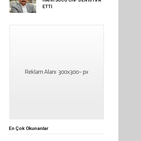
HAYRİ SUCU CHP'DEN İSTİFA
ETTİ
En Çok Okunanlar