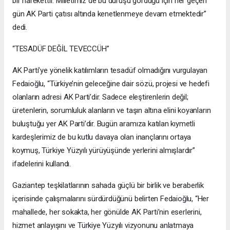
bir harekettir. Milletimiz de bu duruşu gördüğü için her geçen
gün AK Parti çatısı altında kenetlenmeye devam etmektedir”
dedi.
“TESADÜF DEĞİL TEVECCÜH”
AK Parti’ye yönelik katılımların tesadüf olmadığını vurgulayan
Fedaioğlu, “Türkiye’nin geleceğine dair sözü, projesi ve hedefi
olanların adresi AK Parti’dir. Sadece eleştirenlerin değil;
üretenlerin, sorumluluk alanların ve taşın altına elini koyanların
buluştuğu yer AK Parti’dir. Bugün aramıza katılan kıymetli
kardeşlerimiz de bu kutlu davaya olan inançlarını ortaya
koymuş, Türkiye Yüzyılı yürüyüşünde yerlerini almışlardır”
ifadelerini kullandı.
Gaziantep teşkilatlarının sahada güçlü bir birlik ve beraberlik
içerisinde çalışmalarını sürdürdüğünü belirten Fedaioğlu, “Her
mahallede, her sokakta, her gönülde AK Parti’nin eserlerini,
hizmet anlayışını ve Türkiye Yüzyılı vizyonunu anlatmaya