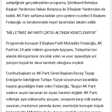
sahipliğinde gerçekleştirilen programa, Şehitkamil Belediye
Başkan Yardımcısı Hakan Aslansoy ile İl Başkan Yardımcıları da
katıldı. AK Parti saflarına katılan yeni üyelerin rozetleri İl Başkanı
Fedaioğlu ve beraberindeki heyet tarafından takdim edildi.
“MİLLETİMİZ AK PARTİ ÇATISI ALTINDA KENETLENİYOR”
Programda konuşan İl Başkanı Fatih Muhaddis Fedaioğlu, AK
Parti’nin 24 yıldır milletin güveniyle büyüyen, Türkiye’nin her
alanda dönüşümüne öncülük eden ve eser siyasetiyle yol
yürüyen büyük bir dava hareketi olduğunu söyledi.
Cumhurbaşkanı ve AK Parti Genel Başkanı Recep Tayyip
Erdoğan’ın liderliğinde Türkiye Yüzyılı vizyonunun kararlılıkla
hayata geçirildiğini ifade eden Fedaioğlu, “Bugün AK Parti
sadece seçim kazanan bir siyasi hareket değildir. AK Parti;
milletiyle aynı istikamette yürüyen, vesayete karşı milli iradeyi
savunan, mazlumun yanında duran, eserleriyle konuşan büyük