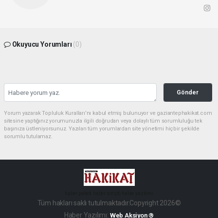
Okuyucu Yorumları
(0)
Gönder
Yorum yazarak Topluluk Kuralları’nı kabul etmiş bulunuyor ve gaziantephakikat.com
sitesine yaptığınız yorumunuzla ilgili doğrudan veya dolaylı tüm sorumluluğu tek
başınıza üstleniyorsunuz. Yazılan tüm yorumlardan site yönetimi hiçbir şekilde
sorumlu tutulamaz.
haber paketi
haber scripti
haber yazılımı
Tüm hakları saklı tutulmaktadır.Copyright 2026©
Haber Yazılımı:
Web Aksiyon ®