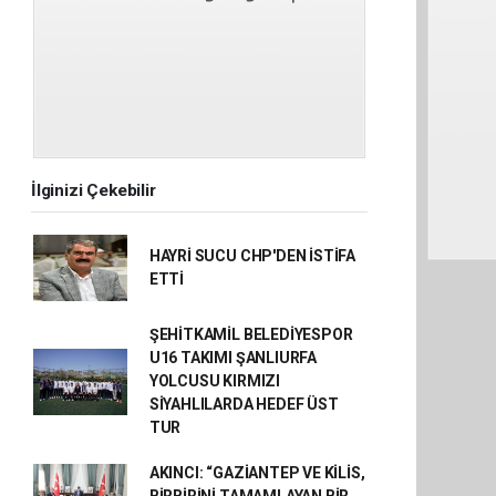
İlginizi Çekebilir
HAYRİ SUCU CHP'DEN İSTİFA
ETTİ
ŞEHİTKAMİL BELEDİYESPOR
U16 TAKIMI ŞANLIURFA
YOLCUSU KIRMIZI
SİYAHLILARDA HEDEF ÜST
TUR
AKINCI: “GAZİANTEP VE KİLİS,