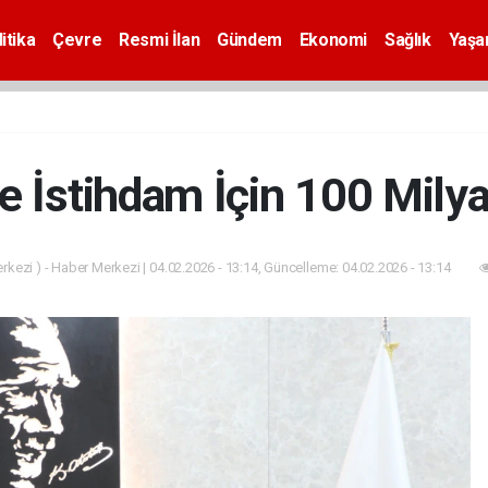
itika
Çevre
Resmi İlan
Gündem
Ekonomi
Sağlık
Yaş
 İstihdam İçin 100 Milya
kezi ) - Haber Merkezi | 04.02.2026 - 13:14, Güncelleme: 04.02.2026 - 13:14