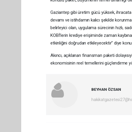
Gaziantep gibi üretim gücü yüksek, ihracata d
devamı ve istihdamın kalıcı şekilde korunması
belirleyici olan, uygulama sürecinin hızlı, s
KOBİ’lerin krediye erişiminde zaman kaybına
etkinliğini doğrudan etkileyecektir” diye konu
Akıncı, açıklanan finansman paketi dolayısıy
ekonomisinin reel temellerini güçlendirme yö
BEYHAN ÖZSAN
hakikatgazetesi27@h