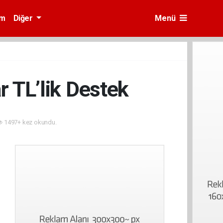
am
Diğer
Menü
r TL’lik Destek
1497+ kez okundu.