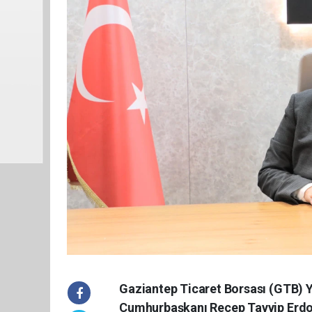
Gaziantep Ticaret Borsası (GTB) 
Cumhurbaşkanı Recep Tayyip Erdoğ