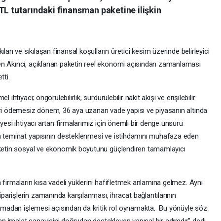
TL tutarındaki finansman paketine ilişkin
ları ve sıkılaşan finansal koşulların üretici kesim üzerinde belirleyici
en Akıncı, açıklanan paketin reel ekonomi açısından zamanlaması
tti.
ihtiyacı; öngörülebilirlik, sürdürülebilir nakit akışı ve erişilebilir
eri ödemesiz dönem, 36 aya uzanan vade yapısı ve piyasanın altında
yesi ihtiyacı artan firmalarımız için önemli bir denge unsuru
la teminat yapısının desteklenmesi ve istihdamını muhafaza eden
paketin sosyal ve ekonomik boyutunu güçlendiren tamamlayıcı
 firmaların kısa vadeli yüklerini hafifletmek anlamına gelmez. Aynı
arişlerin zamanında karşılanması, ihracat bağlantılarının
ksamadan işlemesi açısından da kritik rol oynamakta. Bu yönüyle söz
 imalat sanayisini doğrudan destekleyen yapısal bir adımdır” dedi.