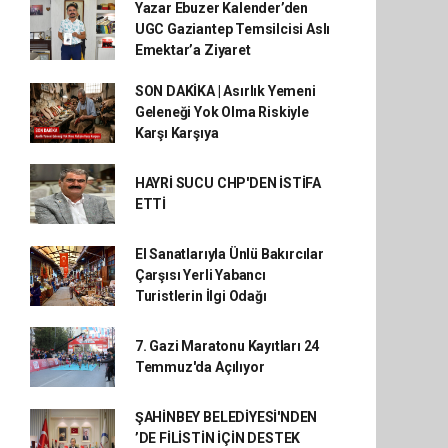
Yazar Ebuzer Kalender’den
UGC Gaziantep Temsilcisi Aslı
Emektar’a Ziyaret
SON DAKİKA | Asırlık Yemeni
Geleneği Yok Olma Riskiyle
Karşı Karşıya
HAYRİ SUCU CHP'DEN İSTİFA
ETTİ
El Sanatlarıyla Ünlü Bakırcılar
Çarşısı Yerli Yabancı
Turistlerin İlgi Odağı
7. Gazi Maratonu Kayıtları 24
Temmuz'da Açılıyor
ŞAHİNBEY BELEDİYESİ'NDEN
’DE FİLİSTİN İÇİN DESTEK