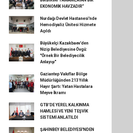
BİRBİRİNİ TAMAMLAYAN BİR
EKONOMİK HAVZADIR”
Nurdağı Devlet Hastanesi'nde
Hemodiyaliz Ünitesi Hizmete
Açıldı
Büyükelçi Kazakbaev’den
Nizip Belediyesine Övgü:
"Örnek Bir Belediyecilik
Anlayışı"
Gaziantep Vakıflar Bölge
Müdürlüğünden 213 Yıllık
Hayır Şartı: Yatan Hastalara
Meyve İkramı
GTB’DE YEREL KALKINMA
HAMLESİ VE YENİ TEŞVİK
SİSTEMİ ANLATILDI
ŞAHİNBEY BELEDİYESİ'NDEN