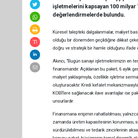
işletmelerini kapsayan 100 milyar 
değerlendirmelerde bulundu.
Küresel talepteki dalgalanmalar, maliyet baskı
olduğu bir dönemden geçildiğine dikkat çek
doğru ve stratejik bir hamle olduğunu ifade e
Akıncı, “Bugün sanayi işletmelerimizin en temel 
finansmandır. Açıklanan bu paket; 6 aylık g
maliyet yaklaşımıyla, özellikle işletme serma
oluşturacaktır. Kredi kefalet mekanizmasıy
KOBİ’lere sağlanacak ilave avantajlar ise 
unsurlardır.
Finansmana erişimin rahatlatılması; yalnızca
zamanda üretim kapasitesinin korunması, sip
sürdürülebilmesi ve tedarik zincirlerinin a
konusu paket, büyümenin temel dinamiği olan