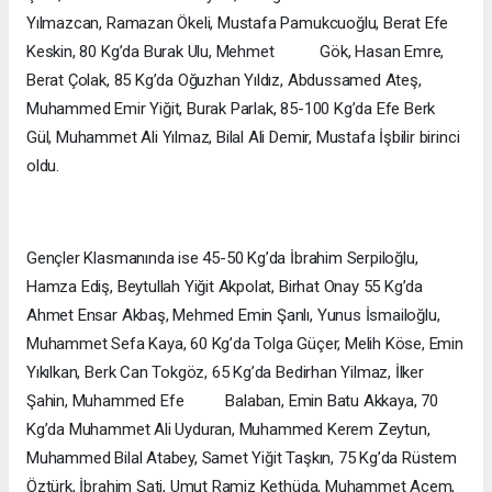
Yılmazcan, Ramazan Ökeli, Mustafa Pamukcuoğlu, Berat Efe
Keskin, 80 Kg’da Burak Ulu, Mehmet Gök, Hasan Emre,
Berat Çolak, 85 Kg’da Oğuzhan Yıldız, Abdussamed Ateş,
Muhammed Emir Yiğit, Burak Parlak, 85-100 Kg’da Efe Berk
Gül, Muhammet Ali Yılmaz, Bilal Ali Demir, Mustafa İşbilir birinci
oldu.
Gençler Klasmanında ise 45-50 Kg’da İbrahim Serpiloğlu,
Hamza Ediş, Beytullah Yiğit Akpolat, Birhat Onay 55 Kg’da
Ahmet Ensar Akbaş, Mehmed Emin Şanlı, Yunus İsmailoğlu,
Muhammet Sefa Kaya, 60 Kg’da Tolga Güçer, Melih Köse, Emin
Yıkılkan, Berk Can Tokgöz, 65 Kg’da Bedirhan Yilmaz, İlker
Şahin, Muhammed Efe Balaban, Emin Batu Akkaya, 70
Kg’da Muhammet Ali Uyduran, Muhammed Kerem Zeytun,
Muhammed Bilal Atabey, Samet Yiğit Taşkın, 75 Kg’da Rüstem
Öztürk, İbrahim Şati, Umut Ramiz Kethüda, Muhammet Acem,