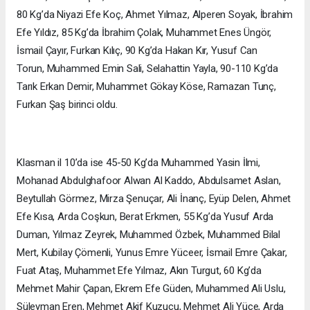
80 Kg’da Niyazi Efe Koç, Ahmet Yılmaz, Alperen Soyak, İbrahim
Efe Yıldız, 85 Kg’da İbrahim Çolak, Muhammet Enes Üngör,
İsmail Çayır, Furkan Kılıç, 90 Kg’da Hakan Kır, Yusuf Can
Torun, Muhammed Emin Sali, Selahattin Yayla, 90-110 Kg’da
Tarık Erkan Demir, Muhammet Gökay Köse, Ramazan Tunç,
Furkan Şaş birinci oldu.
Klasman il 10’da ise 45-50 Kg’da Muhammed Yasin İlmi,
Mohanad Abdulghafoor Alwan Al Kaddo, Abdulsamet Aslan,
Beytullah Görmez, Mirza Şenuçar, Ali İnanç, Eyüp Delen, Ahmet
Efe Kısa, Arda Coşkun, Berat Erkmen, 55 Kg’da Yusuf Arda
Duman, Yılmaz Zeyrek, Muhammed Özbek, Muhammed Bilal
Mert, Kubilay Çömenli, Yunus Emre Yüceer, İsmail Emre Çakar,
Fuat Ataş, Muhammet Efe Yılmaz, Akın Turgut, 60 Kg’da
Mehmet Mahir Çapan, Ekrem Efe Güden, Muhammed Ali Uslu,
Süleyman Eren, Mehmet Akif Kuzucu, Mehmet Ali Yüce, Arda