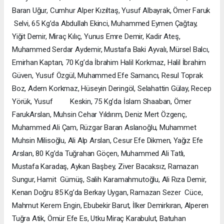
Baran Uğur, Cumhur Alper Kızıltaş, Yusuf Albayrak, Ömer Faruk
Selvi, 65 Kg’da Abdullah Ekinci, Muhammed Eymen Çağtay,
Yiğit Demir, Miraç Kılıç, Yunus Emre Demir, Kadir Ateş,
Muhammed Serdar Aydemir, Mustafa Baki Ayvalı, Mürsel Balcı,
Emirhan Kaptan, 70 Kg’da İbrahim Halil Korkmaz, Halil İbrahim
Güven, Yusuf Özgül, Muhammed Efe Samancı, Resul Toprak
Boz, Adem Korkmaz, Hüseyin Deringöl, Selahattin Gülay, Recep
Yörük, Yusuf Keskin, 75 Kg’da İslam Shaaban, Ömer
FarukArslan, Muhsin Cehar Yıldırım, Deniz Mert Özgenç,
Muhammed Ali Çam, Rüzgar Baran Aslanoğlu, Muhammet
Muhsin Milisoğlu, Ali Alp Arslan, Cesur Efe Dikmen, Yağız Efe
Arslan, 80 Kg’da Tuğrahan Göçen, Muhammed Ali Tatlı,
Mustafa Karadaş, Aykan Başbey, Ziver Bacaksız, Ramazan
Sungur, Hamit Gümüş, Salih Karamahmutoğlu, Ali Rıza Demir,
Kenan Doğru 85 Kg’da Berkay Uygan, Ramazan Sezer Cüce,
Mahmut Kerem Engin, Ebubekir Barut, İlker Demirkıran, Alperen
Tuğra Atik, Ömür Efe Es, Utku Miraç Karabulut, Batuhan