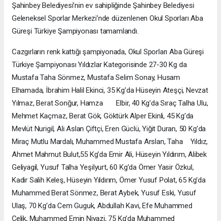
Şahinbey Belediyesi’nin ev sahipliğinde Şahinbey Belediyesi
Geleneksel Sporlar Merkezi’nde düzenlenen Okul Sporları Aba
Güreşi Türkiye Şampiyonası tamamlandı.
Cazgırların renk kattığı şampiyonada, Okul Sporları Aba Güreşi
Türkiye Şampiyonası Yıldızlar Kategorisinde 27-30 Kg da
Mustafa Taha Sönmez, Mustafa Selim Sonay, Husam
Elhamada, İbrahim Halil Ekinci, 35 Kg’da Hüseyin Ateşçi, Nevzat
Yılmaz, Berat Sonğur, Hamza Elbir, 40 Kg’da Sıraç Talha Ulu,
Mehmet Kaçmaz, Berat Gök, Göktürk Alper Ekinli, 45 Kg’da
Mevlüt Nurigil, Ali Aslan Çiftçi, Eren Güclü, Yiğit Duran, 50 Kg’da
Miraç Mutlu Mardalı, Muhammed Mustafa Arslan, Taha Yıldız,
Ahmet Mahmut Bulut,55 Kg’da Emir Ali, Hüseyin Yıldırım, Alibek
Geliyagil, Yusuf Talha Yeşilyurt, 60 Kg’da Ömer Yasir Özkul,
Kadir Salih Keleş, Hüseyin Yıldırım, Ömer Yusuf Polat, 65 Kg’da
Muhammed Berat Sönmez, Berat Aybek, Yusuf Eski, Yusuf
Ulaş, 70 Kg’da Cem Guguk, Abdullah Kavi, Efe Muhammed
Çelik, Muhammed Emin Niyazi, 75 Kg’da Muhammed