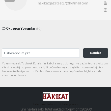
hakikatgazetesi27@hotmail.com
Okuyucu Yorumları
(0)
Gönder
Yorum yazarak Topluluk Kuralları’nı kabul etmiş bulunuyor ve gaziantephakikat.com
sitesine yaptığınız yorumunuzla ilgili doğrudan veya dolaylı tüm sorumluluğu tek
başınıza üstleniyorsunuz. Yazılan tüm yorumlardan site yönetimi hiçbir şekilde
sorumlu tutulamaz.
haber paketi
haber scripti
haber yazılımı
Tüm hakları saklı tutulmaktadır.Copyright 2026©