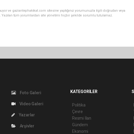
nuyor ve gaziantephakikat.com sitesine yaptığınız yorumunuzla ilgili doğrudan veya
. Yazılan tüm yorumlardan site yönetimi hiçbir şekilde sorumlu tutulamaz.
KATEGORİLER
S
Foto Galeri
Video Galeri
Politika
Çevre
Yazarlar
Resmi İlan
Gündem
Arşivler
Ekonomi