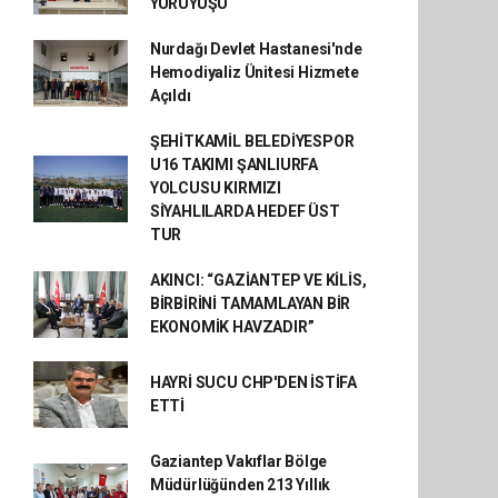
YÜRÜYÜŞÜ
Nurdağı Devlet Hastanesi'nde
Hemodiyaliz Ünitesi Hizmete
Açıldı
ŞEHİTKAMİL BELEDİYESPOR
U16 TAKIMI ŞANLIURFA
YOLCUSU KIRMIZI
SİYAHLILARDA HEDEF ÜST
TUR
AKINCI: “GAZİANTEP VE KİLİS,
BİRBİRİNİ TAMAMLAYAN BİR
EKONOMİK HAVZADIR”
HAYRİ SUCU CHP'DEN İSTİFA
ETTİ
Gaziantep Vakıflar Bölge
Müdürlüğünden 213 Yıllık