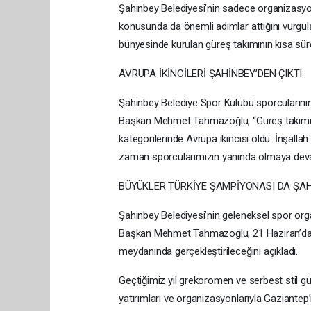
Şahinbey Belediyesi’nin sadece organizasyon
konusunda da önemli adımlar attığını vurg
bünyesinde kurulan güreş takımının kısa süre
AVRUPA İKİNCİLERİ ŞAHİNBEY’DEN ÇIKTI
Şahinbey Belediye Spor Kulübü sporcularının 
Başkan Mehmet Tahmazoğlu, “Güreş takımım
kategorilerinde Avrupa ikincisi oldu. İnşall
zaman sporcularımızın yanında olmaya dev
BÜYÜKLER TÜRKİYE ŞAMPİYONASI DA ŞAH
Şahinbey Belediyesi’nin geleneksel spor org
Başkan Mehmet Tahmazoğlu, 21 Haziran’da T
meydanında gerçekleştirileceğini açıkladı.
Geçtiğimiz yıl grekoromen ve serbest stil g
yatırımları ve organizasyonlarıyla Gaziantep