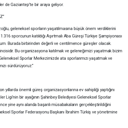
er de Gaziantep’te bir araya geliyor.
Z”
lu, geleneksel sporların yaşatılmasına büyük önem verdiklerini
n 1.316 sporcunun katıldığı Aşırtmalı Aba Güreşi Türkiye Şampiyonası
rum. Burada birbirinden değerli ve centilmence güreşler olacak.
incisidir. Bu organizasyona katılmak ve geleneğimizi yaşatmak bizim
k Geleneksel Sporlar Merkezimizde ata sporlarımızı yaşatmak ve
mızı sürdürüyoruz.”
yıllarda önemli güreş organizasyonlarına ev sahipliği yaptığını
şler Ligi’nin bir ayağının Şahinbey Belediyesi Geleneksel Sporlar
önce yine aynı alanda başarılı müsabakaların gerçekleştirildiğini
ksel Sporlar Federasyonu Başkanı İbrahim Türkiş ve yönetimine