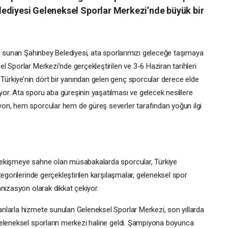
ediyesi Geleneksel Sporlar Merkezi’nde büyük bir
kı sunan Şahinbey Belediyesi, ata sporlarımızı geleceğe taşımaya
 Sporlar Merkezi’nde gerçekleştirilen ve 3-6 Haziran tarihleri
rkiye’nin dört bir yanından gelen genç sporcular derece elde
r. Ata sporu aba güreşinin yaşatılması ve gelecek nesillere
on, hem sporcular hem de güreş severler tarafından yoğun ilgi
çekişmeye sahne olan müsabakalarda sporcular, Türkiye
egorilerinde gerçekleştirilen karşılaşmalar, geleneksel spor
nizasyon olarak dikkat çekiyor.
nlarla hizmete sunulan Geleneksel Sporlar Merkezi, son yıllarda
geleneksel sporların merkezi haline geldi. Şampiyona boyunca