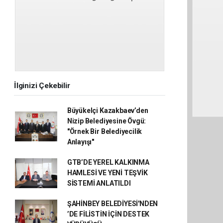
İlginizi Çekebilir
Büyükelçi Kazakbaev’den
Nizip Belediyesine Övgü:
"Örnek Bir Belediyecilik
Anlayışı"
GTB’DE YEREL KALKINMA
HAMLESİ VE YENİ TEŞVİK
SİSTEMİ ANLATILDI
ŞAHİNBEY BELEDİYESİ'NDEN
’DE FİLİSTİN İÇİN DESTEK