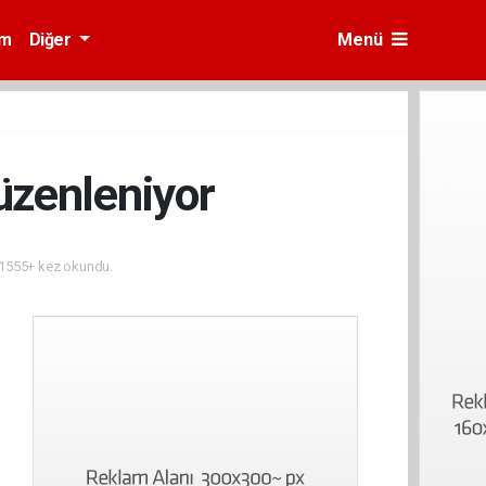
am
Diğer
Menü
üzenleniyor
1555+ kez okundu.