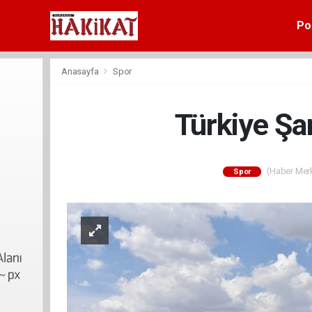
Pol
Anasayfa
Spor
Türkiye Şa
(Haber Merke
Spor