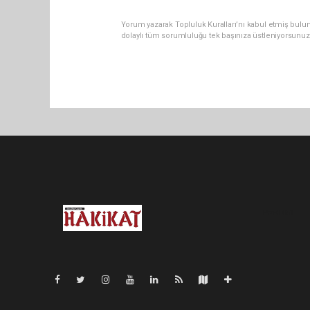
Yorum yazarak Topluluk Kuralları’nı kabul etmiş bulu
dolaylı tüm sorumluluğu tek başınıza üstleniyorsunuz
Pro-0.051