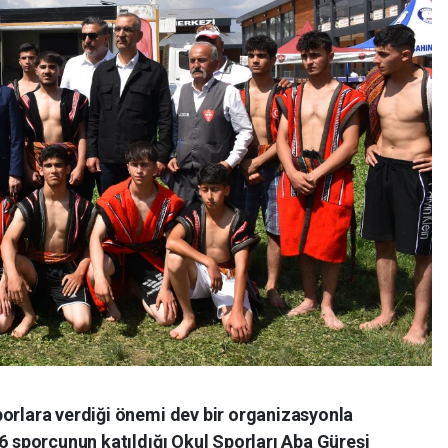
porlara verdiği önemi dev bir organizasyonla
16 sporcunun katıldığı Okul Sporları Aba Güreşi