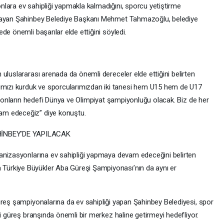
lara ev sahipliği yapmakla kalmadığını, sporcu yetiştirme
ulayan Şahinbey Belediye Başkanı Mehmet Tahmazoğlu, belediye
de önemli başarılar elde ettiğini söyledi.
uluslararası arenada da önemli dereceler elde ettiğini belirten
ızı kurduk ve sporcularımızdan iki tanesi hem U15 hem de U17
ah onların hedefi Dünya ve Olimpiyat şampiyonluğu olacak. Biz de her
am edeceğiz” diye konuştu.
İNBEY’DE YAPILACAK
anizasyonlarına ev sahipliği yapmaya devam edeceğini belirten
ürkiye Büyükler Aba Güreşi Şampiyonası’nın da aynı er
üreş şampiyonalarına da ev sahipliği yapan Şahinbey Belediyesi, spor
’i güreş branşında önemli bir merkez haline getirmeyi hedefliyor.