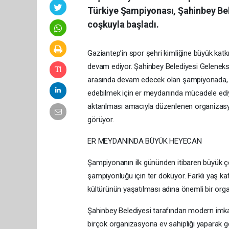
Türkiye Şampiyonası, Şahinbey Bel
coşkuyla başladı.
Gaziantep’in spor şehri kimliğine büyük kat
devam ediyor. Şahinbey Belediyesi Geleneksel
arasında devam edecek olan şampiyonada, Tü
edebilmek için er meydanında mücadele ediyo
aktarılması amacıyla düzenlenen organizasy
görüyor.
ER MEYDANINDA BÜYÜK HEYECAN
Şampiyonanın ilk gününden itibaren büyük 
şampiyonluğu için ter döküyor. Farklı yaş kat
kültürünün yaşatılması adına önemli bir orga
Şahinbey Belediyesi tarafından modern imka
birçok organizasyona ev sahipliği yaparak 