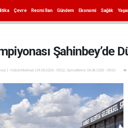
itika
Çevre
Resmi İlan
Gündem
Ekonomi
Sağlık
Yaş
mpiyonası Şahinbey’de D
zi ) - Haber Merkezi | 04.06.2026 - 09:22, Güncelleme: 04.06.2026 - 09:26