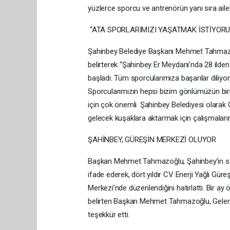
yüzlerce sporcu ve antrenörün yanı sıra ailel
“ATA SPORLARIMIZI YAŞATMAK İSTİYORU
Şahinbey Belediye Başkanı Mehmet Tahmazoğ
belirterek “Şahinbey Er Meydanı’nda 28 ilde
başladı. Tüm sporcularımıza başarılar diliyo
Sporcularımızın hepsi bizim gönlümüzün bir
için çok önemli. Şahinbey Belediyesi olara
gelecek kuşaklara aktarmak için çalışmaları
ŞAHİNBEY, GÜREŞİN MERKEZİ OLUYOR
Başkan Mehmet Tahmazoğlu, Şahinbey’in son 
ifade ederek, dört yıldır CV Enerji Yağlı Güre
Merkezi’nde düzenlendiğini hatırlattı. Bir ay 
belirten Başkan Mehmet Tahmazoğlu, Gelene
teşekkür etti.