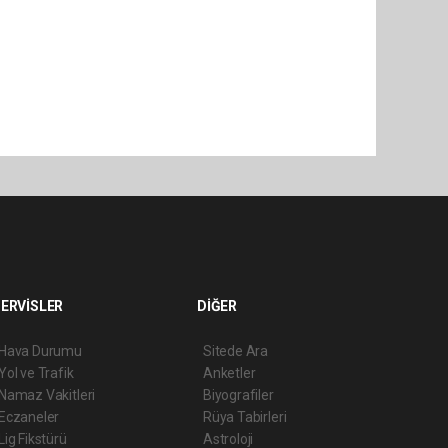
ERVİSLER
DİĞER
Hava Durumu
Sitede Ara
Yol ve Trafik
Anketler
Namaz Vakitleri
Biyografiler
Eczaneler
Rüya Tabirleri
Lig Fikstürü
Astroloji