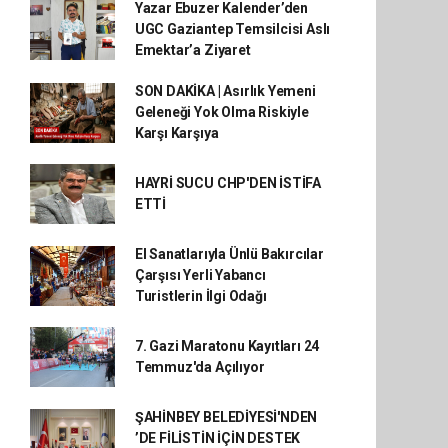
Yazar Ebuzer Kalender’den
UGC Gaziantep Temsilcisi Aslı
Emektar’a Ziyaret
SON DAKİKA | Asırlık Yemeni
Geleneği Yok Olma Riskiyle
Karşı Karşıya
HAYRİ SUCU CHP'DEN İSTİFA
ETTİ
El Sanatlarıyla Ünlü Bakırcılar
Çarşısı Yerli Yabancı
Turistlerin İlgi Odağı
7. Gazi Maratonu Kayıtları 24
Temmuz'da Açılıyor
ŞAHİNBEY BELEDİYESİ'NDEN
’DE FİLİSTİN İÇİN DESTEK