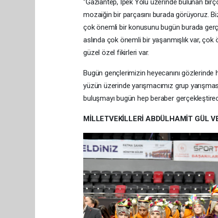
“Gaziantep, İpek Yolu üzerinde bulunan birç
mozaiğin bir parçasını burada görüyoruz. Bi
çok önemli bir konusunu bugün burada gerçek
aslında çok önemli bir yaşanmışlık var, çok 
güzel özel fikirleri var.
Bugün gençlerimizin heyecanını gözlerinde hi
yüzün üzerinde yarışmacımız grup yarışması 
buluşmayı bugün hep beraber gerçekleştirec
MİLLETVEKİLLERİ ABDÜLHAMİT GÜL V