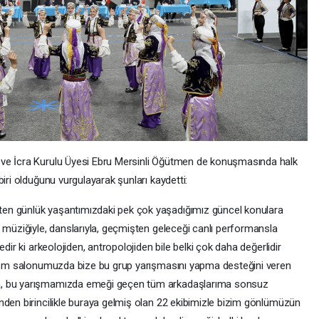
 ve İcra Kurulu Üyesi Ebru Mersinli Öğütmen de konuşmasında halk
iri olduğunu vurgulayarak şunları kaydetti:
en günlük yaşantımızdaki pek çok yaşadığımız güncel konulara
 müziğiyle, danslarıyla, geçmişten geleceği canlı performansla
dir ki arkeolojiden, antropolojiden bile belki çok daha değerlidir
teşem salonumuzda bize bu grup yarışmasını yapma desteğini veren
a, bu yarışmamızda emeği geçen tüm arkadaşlarıma sonsuz
nden birincilikle buraya gelmiş olan 22 ekibimizle bizim gönlümüzün