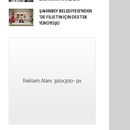
ŞAHİNBEY BELEDİYESİ'NDEN
’DE FİLİSTİN İÇİN DESTEK
YÜRÜYÜŞÜ