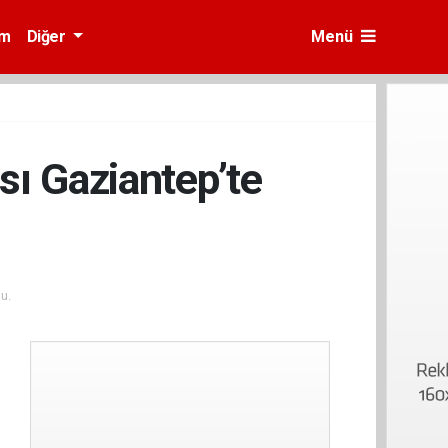
am
Diğer
Menü
sı Gaziantep’te
u.