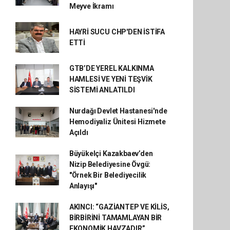
Meyve İkramı
HAYRİ SUCU CHP'DEN İSTİFA
ETTİ
GTB’DE YEREL KALKINMA
HAMLESİ VE YENİ TEŞVİK
SİSTEMİ ANLATILDI
Nurdağı Devlet Hastanesi'nde
Hemodiyaliz Ünitesi Hizmete
Açıldı
Büyükelçi Kazakbaev’den
Nizip Belediyesine Övgü:
"Örnek Bir Belediyecilik
Anlayışı"
AKINCI: “GAZİANTEP VE KİLİS,
BİRBİRİNİ TAMAMLAYAN BİR
EKONOMİK HAVZADIR”