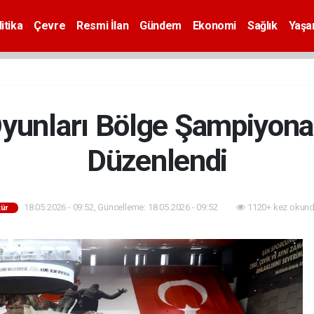
itika
Çevre
Resmi İlan
Gündem
Ekonomi
Sağlık
Yaş
yunları Bölge Şampiyona
Düzenlendi
18.05.2026 - 09:52, Güncelleme: 18.05.2026 - 09:52
1120+ kez okund
tür