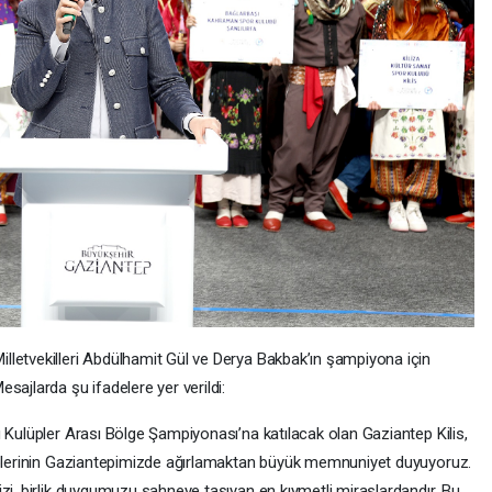
letvekilleri Abdülhamit Gül ve Derya Bakbak’ın şampiyona için
sajlarda şu ifadelere yer verildi:
 Kulüpler Arası Bölge Şampiyonası’na katılacak olan Gaziantep Kilis,
kiplerinin Gaziantepimizde ağırlamaktan büyük memnuniyet duyuyoruz.
zi, birlik duygumuzu sahneye taşıyan en kıymetli miraslardandır. Bu