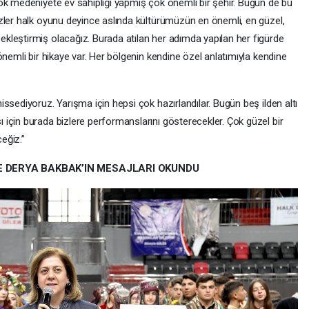
ok medeniyete ev sahipliği yapmış çok önemli bir şehir. Bugün de bu
zler halk oyunu deyince aslında kültürümüzün en önemli, en güzel,
leştirmiş olacağız. Burada atılan her adımda yapılan her figürde
önemli bir hikaye var. Her bölgenin kendine özel anlatımıyla kendine
ssediyoruz. Yarışma için hepsi çok hazırlandılar. Bugün beş ilden altı
için burada bizlere performanslarını gösterecekler. Çok güzel bir
eğiz.”
E DERYA BAKBAK’IN MESAJLARI OKUNDU