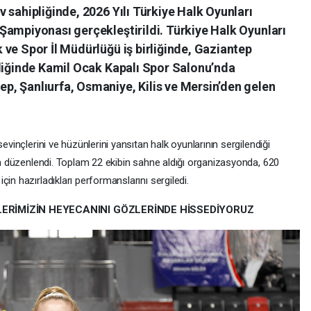
 sahipliğinde, 2026 Yılı Türkiye Halk Oyunları
Şampiyonası gerçekleştirildi. Türkiye Halk Oyunları
ve Spor İl Müdürlüğü iş birliğinde, Gaziantep
pliğinde Kamil Ocak Kapalı Spor Salonu’nda
, Şanlıurfa, Osmaniye, Kilis ve Mersin’den gelen
evinçlerini ve hüzünlerini yansıtan halk oyunlarının sergilendiği
lda düzenlendi. Toplam 22 ekibin sahne aldığı organizasyonda, 620
in hazırladıkları performanslarını sergiledi.
LERİMİZİN HEYECANINI GÖZLERİNDE HİSSEDİYORUZ