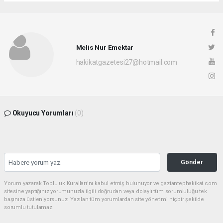
Melis Nur Emektar
hakikatgazetesi27@hotmail.com
Okuyucu Yorumları
(0)
Gönder
Yorum yazarak Topluluk Kuralları’nı kabul etmiş bulunuyor ve gaziantephakikat.com
sitesine yaptığınız yorumunuzla ilgili doğrudan veya dolaylı tüm sorumluluğu tek
başınıza üstleniyorsunuz. Yazılan tüm yorumlardan site yönetimi hiçbir şekilde
sorumlu tutulamaz.