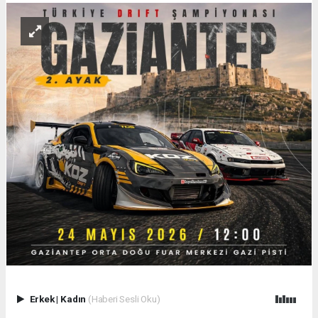
Erkek
|
Kadın
(Haberi Sesli Oku)