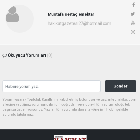
Mustafa sertaç emektar
hakikatgazetesi27@hotmail.com
Okuyucu Yorumları
(0)
Gönder
Yorum yazarak Topluluk Kuralları’nı kabul etmiş bulunuyor ve gaziantephakikat.com
sitesine yaptığınız yorumunuzla ilgili doğrudan veya dolaylı tüm sorumluluğu tek
başınıza üstleniyorsunuz. Yazılan tüm yorumlardan site yönetimi hiçbir şekilde
sorumlu tutulamaz.