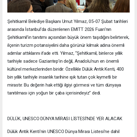
Şehitkamil Belediye Başkanı Umut Yılmaz, 05-07 Şubat tarihleri
arasında İstanbul’da düzenlenen EMITT 2026 Fuarı’nın
Şehitkamil’in tanıtımı açısından büyük önem taşıdığını belirterek,
ilçenin turizm potansiyelini daha görünür kılmak adına önemli
adımlar attıklarını ifade etti. Yılmaz, “Şehitkamil, binlerce yıllık
tarihiyle sadece Gaziantep’in değil, Anadolu’nun en önemli
kültürel merkezlerinden biridir. Özellikle Dülük Antik Kenti, 400
bin yıllık tarihiyle insanlık tarihine ışık tutan çok kıymetli bir
mirastır. Bu değerin hak ettiği ilgiyi görmesi ve tüm dünyaya
tanıtılması için yoğun bir çaba içerisindeyiz” dedi.
DÜLÜK, UNESCO DÜNYA MİRASI LİSTESİ’NDE YER ALACAK
Dülük Antik Kenti’nin UNESCO Dünya Mirası Listesi’ne dahil