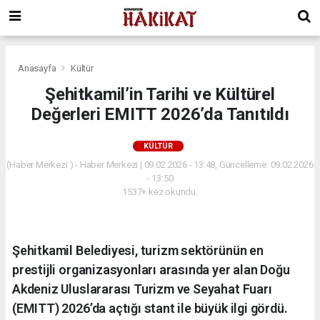
Anasayfa
Kültür
Şehitkamil’in Tarihi ve Kültürel
Değerleri EMITT 2026’da Tanıtıldı
KÜLTÜR
(Haber Merkezi ) - Haber Merkezi | 09.02.2026 - 13:48, Güncelleme: 09.02.2026
- 13:50
1537+ kez okundu.
Şehitkamil Belediyesi, turizm sektörünün en
prestijli organizasyonları arasında yer alan Doğu
Akdeniz Uluslararası Turizm ve Seyahat Fuarı
(EMITT) 2026’da açtığı stant ile büyük ilgi gördü.