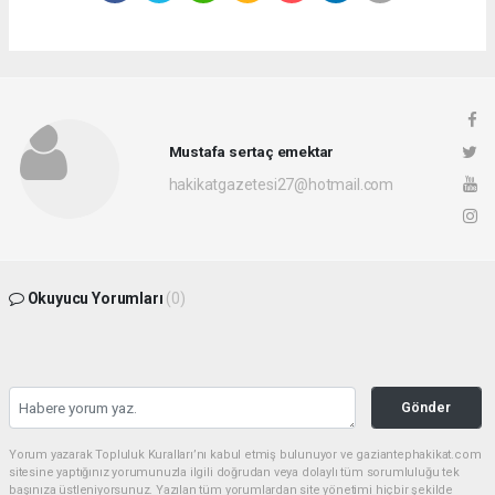
Mustafa sertaç emektar
hakikatgazetesi27@hotmail.com
Okuyucu Yorumları
(0)
Gönder
Yorum yazarak Topluluk Kuralları’nı kabul etmiş bulunuyor ve gaziantephakikat.com
sitesine yaptığınız yorumunuzla ilgili doğrudan veya dolaylı tüm sorumluluğu tek
başınıza üstleniyorsunuz. Yazılan tüm yorumlardan site yönetimi hiçbir şekilde