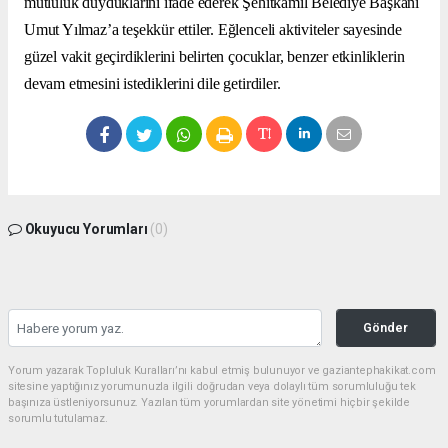
mutluluk duyduklarını ifade ederek Şehitkamil Belediye Başkanı
Umut Yılmaz’a teşekkür ettiler. Eğlenceli aktiviteler sayesinde
güzel vakit geçirdiklerini belirten çocuklar, benzer etkinliklerin
devam etmesini istediklerini dile getirdiler.
Okuyucu Yorumları
(0)
Gönder
Yorum yazarak Topluluk Kuralları’nı kabul etmiş bulunuyor ve gaziantephakikat.com
sitesine yaptığınız yorumunuzla ilgili doğrudan veya dolaylı tüm sorumluluğu tek
başınıza üstleniyorsunuz. Yazılan tüm yorumlardan site yönetimi hiçbir şekilde
sorumlu tutulamaz.