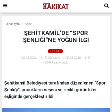
Anasayfa
Spor
ŞEHİTKAMİL’DE “SPOR
ŞENLİĞİ”NE YOĞUN İLGİ
SPOR
22.05.2026 - 16:17, Güncelleme: 22.05.2026 - 16:17
4504+ kez okundu.
Şehitkamil Belediyesi tarafından düzenlenen “Spor
Şenliği”, çocukların neşesi ve renkli görüntüler
eşliğinde gerçekleştirildi.