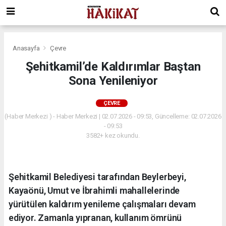
Anasayfa
Çevre
Şehitkamil’de Kaldırımlar Baştan
Sona Yenileniyor
ÇEVRE
(Haber Merkezi ) - Haber Merkezi | 02.07.2026 - 09:53, Güncelleme: 02.07.2026
- 09:53
3582+ kez okundu.
Şehitkamil Belediyesi tarafından Beylerbeyi,
Kayaönü, Umut ve İbrahimli mahallelerinde
yürütülen kaldırım yenileme çalışmaları devam
ediyor. Zamanla yıpranan, kullanım ömrünü