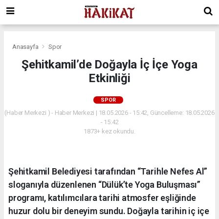
Anasayfa
Spor
Şehitkamil’de Doğayla İç İçe Yoga
Etkinliği
SPOR
(Haber Merkezi ) - Haber Merkezi | 18.05.2026 - 15:42, Güncelleme: 18.05.2026
- 15:42
1873+ kez okundu.
Şehitkamil Belediyesi tarafından “Tarihle Nefes Al”
sloganıyla düzenlenen “Dülük’te Yoga Buluşması”
programı, katılımcılara tarihi atmosfer eşliğinde
huzur dolu bir deneyim sundu. Doğayla tarihin iç içe