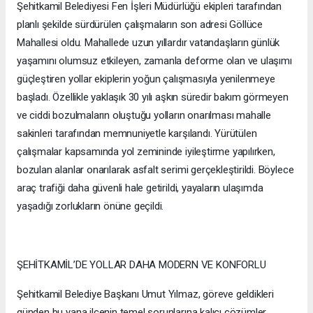
Şehitkamil Belediyesi Fen İşleri Müdürlüğü ekipleri tarafından
planlı şekilde sürdürülen çalışmaların son adresi Göllüce
Mahallesi oldu. Mahallede uzun yıllardır vatandaşların günlük
yaşamını olumsuz etkileyen, zamanla deforme olan ve ulaşımı
güçleştiren yollar ekiplerin yoğun çalışmasıyla yenilenmeye
başladı. Özellikle yaklaşık 30 yılı aşkın süredir bakım görmeyen
ve ciddi bozulmaların oluştuğu yolların onarılması mahalle
sakinleri tarafından memnuniyetle karşılandı. Yürütülen
çalışmalar kapsamında yol zemininde iyileştirme yapılırken,
bozulan alanlar onarılarak asfalt serimi gerçekleştirildi. Böylece
araç trafiği daha güvenli hale getirildi, yayaların ulaşımda
yaşadığı zorlukların önüne geçildi.
ŞEHİTKAMİL’DE YOLLAR DAHA MODERN VE KONFORLU
Şehitkamil Belediye Başkanı Umut Yılmaz, göreve geldikleri
günden bu yana ilçenin temel sorunlarına kalıcı çözümler