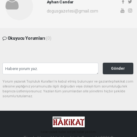
Ayhan Candar
dogusgazetesi@gmail.com
Okuyucu Yorumları
(0)
Gönder
Yorum yazarak Topluluk Kuralları’nı kabul etmiş bulunuyor ve gaziantephakikat.com
sitesine yaptığınız yorumunuzla ilgili doğrudan veya dolaylı tüm sorumluluğu tek
başınıza üstleniyorsunuz. Yazılan tüm yorumlardan site yönetimi hiçbir şekilde
sorumlu tutulamaz.
haber paketi
haber scripti
haber yazılımı