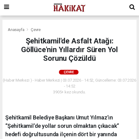
Anasayfa
Çevre
Şehitkamil'de Asfalt Atağı:
Göllüce'nin Yıllardır Süren Yol
Sorunu Çözüldü
ÇEVRE
(Haber Merkezi ) - Haber Merkezi | 03.07.2026 - 14:52, Güncelleme: 03.07.2026
- 14:52
3905+ kez okundu.
Şehitkamil Belediye Başkanı Umut Yılmaz’ın
“Şehitkamil’de yollar sorun olmaktan çıkacak”
hedefi doğrultusunda ilçenin dört bir yanında