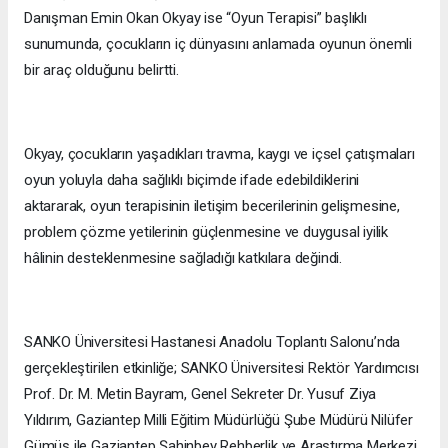
Danışman Emin Okan Okyay ise “Oyun Terapisi” başlıklı
sunumunda, çocukların iç dünyasını anlamada oyunun önemli
bir araç olduğunu belirtti.
Okyay, çocukların yaşadıkları travma, kaygı ve içsel çatışmaları
oyun yoluyla daha sağlıklı biçimde ifade edebildiklerini
aktararak, oyun terapisinin iletişim becerilerinin gelişmesine,
problem çözme yetilerinin güçlenmesine ve duygusal iyilik
hâlinin desteklenmesine sağladığı katkılara değindi.
SANKO Üniversitesi Hastanesi Anadolu Toplantı Salonu’nda
gerçekleştirilen etkinliğe; SANKO Üniversitesi Rektör Yardımcısı
Prof. Dr. M. Metin Bayram, Genel Sekreter Dr. Yusuf Ziya
Yıldırım, Gaziantep Milli Eğitim Müdürlüğü Şube Müdürü Nilüfer
Gümüş ile Gaziantep Şahinbey Rehberlik ve Araştırma Merkezi