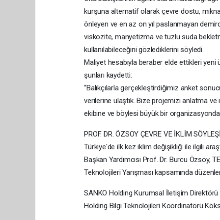
kurşuna alternatif olarak çevre dostu, mıkna
önleyen ve en az on yıl paslanmayan demirden
viskozite, manyetizma ve tuzlu suda bekletm
kullanılabileceğini gözlediklerini söyledi.
Maliyet hesabıyla beraber elde ettikleri yeni 
şunları kaydetti:
“Balıkçılarla gerçekleştirdiğimiz anket sonu
verilerine ulaştık. Bize projemizi anlatma v
ekibine ve böylesi büyük bir organizasyond
PROF. DR. ÖZSOY ÇEVRE VE İKLİM SÖYLE
Türkiye'de ilk kez iklim değişikliği ile ilgili
Başkan Yardımcısı Prof. Dr. Burcu Özsoy, 
Teknolojileri Yarışması kapsamında düzenlen
SANKO Holding Kurumsal İletişim Direktörü P
Holding Bilgi Teknolojileri Koordinatörü Kö