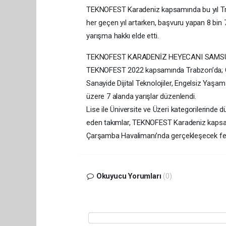
TEKNOFEST Karadeniz kapsamında bu yıl Trab
her geçen yıl artarken, başvuru yapan 8 bin
yarışma hakkı elde etti.
TEKNOFEST KARADENİZ HEYECANI SAMS
TEKNOFEST 2022 kapsamında Trabzon’da; Çev
Sanayide Dijital Teknolojiler, Engelsiz Yaşa
üzere 7 alanda yarışlar düzenlendi.
Lise ile Üniversite ve Üzeri kategorilerinde
eden takımlar, TEKNOFEST Karadeniz kapsam
Çarşamba Havalimanı’nda gerçekleşecek fes
Okuyucu Yorumları
(0)