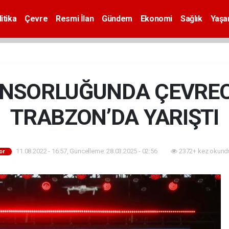
itika
Çevre
Resmi İlan
Gündem
Ekonomi
Sağlık
Yaş
NSORLUĞUNDA ÇEVREC
TRABZON’DA YARIŞTI
11.08.2022 - 16:57, Güncelleme: 28.03.2025 - 02:56
2372+ kez okund
or