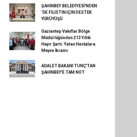
ŞAHİNBEY BELEDİYESİ'NDEN
’DE FİLİSTİN İÇİN DESTEK
YÜRÜYÜŞÜ
Gaziantep Vakıflar Bölge
Müdürlüğünden 213 Yıllık
Hayır Şartı: Yatan Hastalara
Meyve İkramı
ADALET BAKANI TUNÇ'TAN
ŞAHİNBEY'E TAM NOT