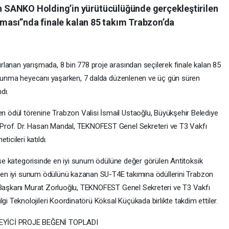
 SANKO Holding’in yürütücülüğünde gerçekleştirilen
ışması”nda finale kalan 85 takım Trabzon’da
lanan yarışmada, 8 bin 778 proje arasından seçilerek finale kalan 85
e sunma heyecanı yaşarken, 7 dalda düzenlenen ve üç gün süren
dı.
ödül törenine Trabzon Valisi İsmail Ustaoğlu, Büyükşehir Belediye
Prof. Dr. Hasan Mandal, TEKNOFEST Genel Sekreteri ve T3 Vakfı
cileri katıldı.
lise kategorisinde en iyi sunum ödülüne değer görülen Antitoksik
en en iyi sunum ödülünü kazanan SU-T4E takımına ödüllerini Trabzon
e Başkanı Murat Zorluoğlu, TEKNOFEST Genel Sekreteri ve T3 Vakfı
Teknolojileri Koordinatörü Köksal Küçükada birlikte takdim ettiler.
YİCİ PROJE BEĞENİ TOPLADI