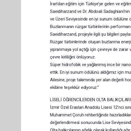
İran’dan eğitim için Türkiye’ye gelen ve eğ
Saeidiharzand ve Dr. Abdoali Sadaghiani’nin g
ve Üzeri Seviyesinde en iyi sunum ödülüne 
Buzlanmanın rüzgar türbinlerinin performa
Saeidiharzand, projeyle ilgili şu bilgileri paylaş
Rüzgar türbinlerinde oluşan buzlanma enerji
yıpranmaya yol açtığı için çevreye de zara
çevre kirliliğini önlüyoruz.
Süper hidrofobik ve yağlanmış ince bir nano
ettik. En iyi sunum ödülünü aldığımız için m
Ailesine, proje takımında yer alan değerli h
ekibine teşekkür ediyoruz.”
LİSELİ ÖĞRENCİLERDEN OLTA BALIKÇILARI
İzmir Özel Eraslan Anadolu Lisesi 12’nci sı
Muhammet Çoruh rehberliğinde hazırladıkları O
değerlendirmesi sonucunda Lise Seviyesinde
Olta balıkçılarının ağırlık olarak kullandığı