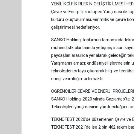
YENİLİKÇİ FİKİRLERİN GELİŞTİRİLMESİ HE
Çevre ve Enerji Teknolojileri Yarışması ile top
kültürü oluşturulması, verimlilik ve çevre konul
geliştirilmesi hedefleniyor.
SANKO Holding, toplumun tamamında teknoloji
mühendislik alanlarında yetişmiş insan kay
paydaşları arasında yer alarak geleceğin tek
Yarışmanın amacı; endüstriyel işletmelerin uy
teknolojileri ortaya çıkararak bilgi ve tecrü
enerji verimliliğini artırmaktır.
ÖĞRENCİLER ÇEVRE VE ENERJİ PROJELER
SANKO Holding; 2020 yılında Gaziantep’te, 2
Teknolojileri yarışmasının yürütücülüğünü üs
TEKNOFEST 2020’de düzenlenen Çevre ve Ener
TEKNOFEST 2021’de ise 2 bin 462 takım b