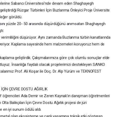
itimlerine Sabancı Üniversitesi’nde devam eden Shaghayegh
eliştirdiği Rüzgar Türbinleri İçin Buzlanma Önleyici Proje Üniversite
değer görüldü.
nsını yüzde 20- 50 arasında düşürdüğünü anımsatan Shaghayegh
tı:
 verimliliğini düşürüyor. Aynı zamanda Buzlanma türbin kanatlarında
r veriyor. Kaplama sayesinde hem malzemeleri koruyoruz hem de
kaplama geliştirdik. Çalışmalarımıza göre çok olumlu sonuçlar elde
utluyuz. İnsanlığa faydalı olacak projelerimizi destekleyen SANKO
ocalarımız Prof. Ali Koşar ile Doç. Dr. Alp Yürüm ve TEKNOFEST
 İÇİN ÇEVRE DOSTU AĞIRLIK
nıf öğrencileri Ada Demir ve Zeren Kaynak’ın danışman öğretmenleri
lta Balıkçıları İçin Çevre Dostu Ağırlık projesi de jüri
 en iyi sunum ödülü aldı.
 ağır metal olan ekosisteme ve canlı yaşamına toksik etki gösteren