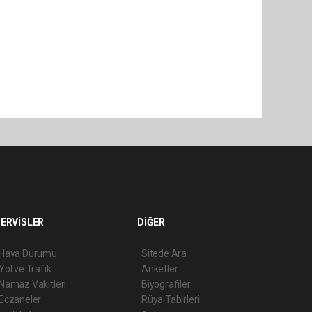
ERVİSLER
DİĞER
Hava Durumu
Sitede Ara
Yol ve Trafik
Anketler
Namaz Vakitleri
Biyografiler
Eczaneler
Rüya Tabirleri