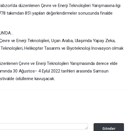
zon’da düzenlenen Çevre ve Enerji Teknolojileri Yarışmasına ilgi
 778 takımdan 85’i yapılan değerlendirmeler sonucunda finalde
UN’DA…
re ve Enerji Teknolojileri, Uçan Araba, Ulaşımda Yapay Zeka,
m Teknolojileri, Helikopter Tasarımı ve Biyoteknoloji İnovasyon olmak
 düzenlenen Çevre ve Enerji Teknolojileri Yarışmasında derece elde
ında 30 Ağustos– 4 Eylül 2022 tarihleri arasında Samsun
tivalde ödüllerine kavuşacak.
Gönder