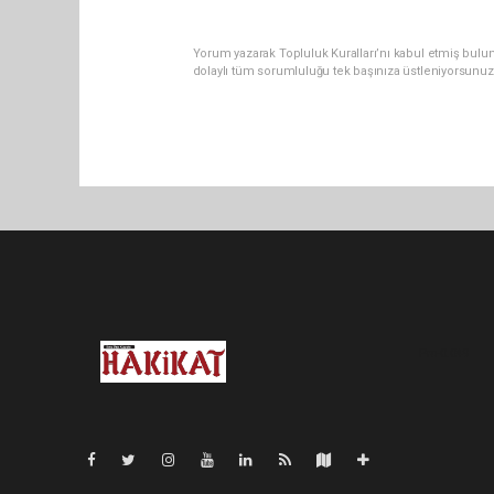
Yorum yazarak Topluluk Kuralları’nı kabul etmiş bulu
dolaylı tüm sorumluluğu tek başınıza üstleniyorsunuz
Pro-0.049