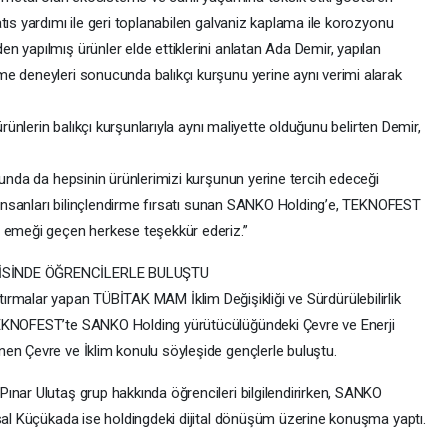
tıs yardımı ile geri toplanabilen galvaniz kaplama ile korozyonu
 yapılmış ürünler elde ettiklerini anlatan Ada Demir, yapılan
e deneyleri sonucunda balıkçı kurşunu yerine aynı verimi alarak
ürünlerin balıkçı kurşunlarıyla aynı maliyette olduğunu belirten Demir,
cunda da hepsinin ürünlerimizi kurşunun yerine tercih edeceği
e insanları bilinçlendirme fırsatı sunan SANKO Holding’e, TEKNOFEST
a emeği geçen herkese teşekkür ederiz.”
ŞİSİNDE ÖĞRENCİLERLE BULUŞTU
 araştırmalar yapan TÜBİTAK MAM İklim Değişikliği ve Sürdürülebilirlik
TEKNOFEST’te SANKO Holding yürütücülüğündeki Çevre ve Enerji
en Çevre ve İklim konulu söyleşide gençlerle buluştu.
ınar Ulutaş grup hakkında öğrencileri bilgilendirirken, SANKO
ksal Küçükada ise holdingdeki dijital dönüşüm üzerine konuşma yaptı.