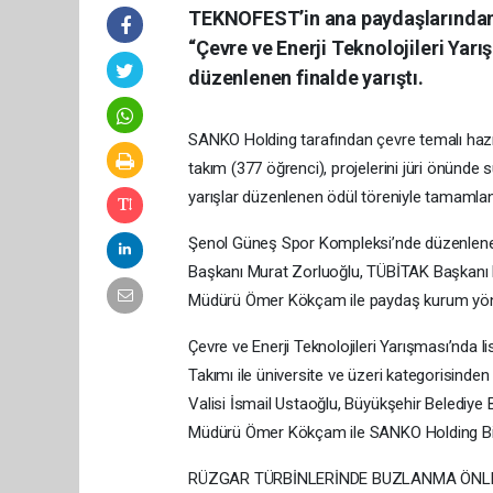
TEKNOFEST’in ana paydaşlarından
“Çevre ve Enerji Teknolojileri Yar
düzenlenen finalde yarıştı.
SANKO Holding tarafından çevre temalı hazır
takım (377 öğrenci), projelerini jüri önünd
yarışlar düzenlenen ödül töreniyle tamamlan
Şenol Güneş Spor Kompleksi’nde düzenlenen 
Başkanı Murat Zorluoğlu, TÜBİTAK Başkanı 
Müdürü Ömer Kökçam ile paydaş kurum yöneti
Çevre ve Enerji Teknolojileri Yarışması’nda 
Takımı ile üniversite ve üzeri kategorisind
Valisi İsmail Ustaoğlu, Büyükşehir Belediy
Müdürü Ömer Kökçam ile SANKO Holding Bilgi 
RÜZGAR TÜRBİNLERİNDE BUZLANMA ÖNLE