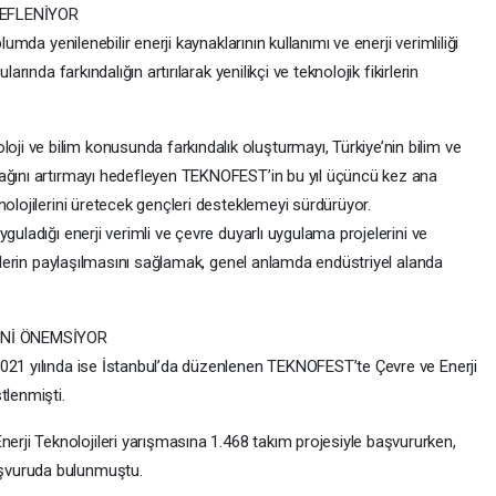
DEFLENİYOR
lumda yenilenebilir enerji kaynaklarının kullanımı ve enerji verimliliği
arında farkındalığın artırılarak yenilikçi ve teknolojik fikirlerin
 ve bilim konusunda farkındalık oluşturmayı, Türkiye’nin bilim ve
nağını artırmayı hedefleyen TEKNOFEST’in bu yıl üçüncü kez ana
nolojilerini üretecek gençleri desteklemeyi sürdürüyor.
guladığı enerji verimli ve çevre duyarlı uygulama projelerini ve
belerin paylaşılmasını sağlamak, genel anlamda endüstriyel alanda
İNİ ÖNEMSİYOR
021 yılında ise İstanbul’da düzenlenen TEKNOFEST’te Çevre ve Enerji
tlenmişti.
ji Teknolojileri yarışmasına 1.468 takım projesiyle başvururken,
aşvuruda bulunmuştu.