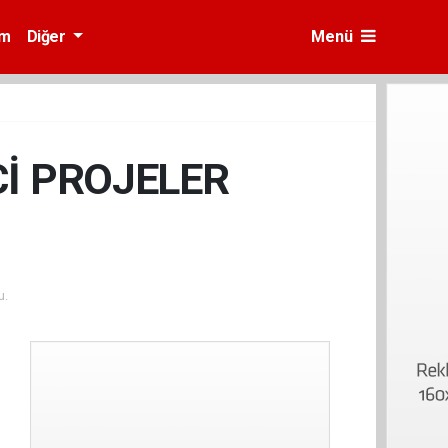
am
Diğer
Menü
İ PROJELER
u.