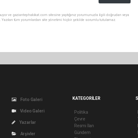
nuyor ve gaziantephakikat.com sitesine yaptığınız yorumunuzla ilgili doğrudan veya
. Yazılan tüm yorumlardan site yönetimi hiçbir şekilde sorumlu tutulamaz.
KATEGORİLER
S
Foto Galeri
Video Galeri
Politika
Çevre
Yazarlar
Resmi İlan
Gündem
Arşivler