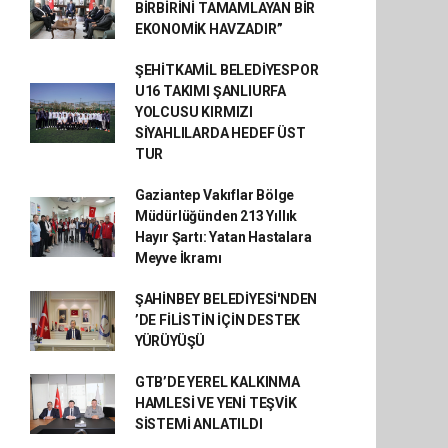
BİRBİRİNİ TAMAMLAYAN BİR
EKONOMİK HAVZADIR”
ŞEHİTKAMİL BELEDİYESPOR
U16 TAKIMI ŞANLIURFA
YOLCUSU KIRMIZI
SİYAHLILARDA HEDEF ÜST
TUR
Gaziantep Vakıflar Bölge
Müdürlüğünden 213 Yıllık
Hayır Şartı: Yatan Hastalara
Meyve İkramı
ŞAHİNBEY BELEDİYESİ'NDEN
’DE FİLİSTİN İÇİN DESTEK
YÜRÜYÜŞÜ
GTB’DE YEREL KALKINMA
HAMLESİ VE YENİ TEŞVİK
SİSTEMİ ANLATILDI