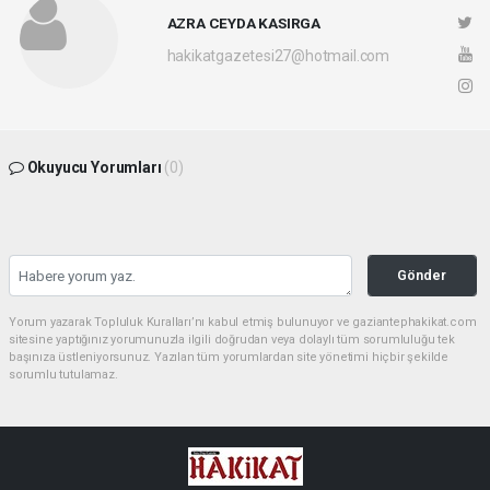
AZRA CEYDA KASIRGA
hakikatgazetesi27@hotmail.com
Okuyucu Yorumları
(0)
Gönder
Yorum yazarak Topluluk Kuralları’nı kabul etmiş bulunuyor ve gaziantephakikat.com
sitesine yaptığınız yorumunuzla ilgili doğrudan veya dolaylı tüm sorumluluğu tek
başınıza üstleniyorsunuz. Yazılan tüm yorumlardan site yönetimi hiçbir şekilde
sorumlu tutulamaz.