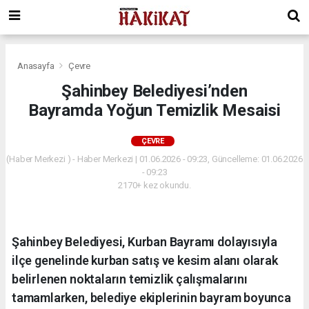
Anasayfa
Çevre
Şahinbey Belediyesi’nden
Bayramda Yoğun Temizlik Mesaisi
ÇEVRE
(Haber Merkezi ) - Haber Merkezi | 01.06.2026 - 09:23, Güncelleme: 01.06.2026
- 09:23
2170+ kez okundu.
Şahinbey Belediyesi, Kurban Bayramı dolayısıyla
ilçe genelinde kurban satış ve kesim alanı olarak
belirlenen noktaların temizlik çalışmalarını
tamamlarken, belediye ekiplerinin bayram boyunca