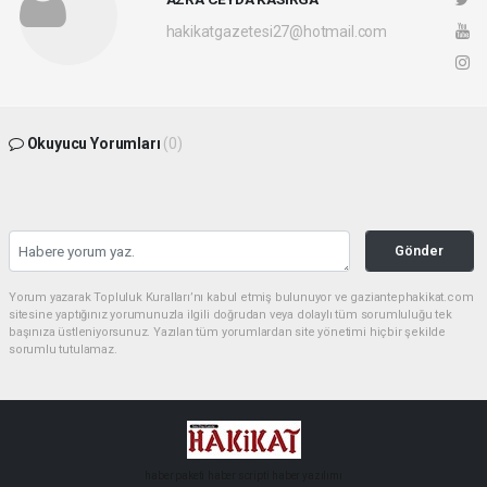
hakikatgazetesi27@hotmail.com
Okuyucu Yorumları
(0)
Gönder
Yorum yazarak Topluluk Kuralları’nı kabul etmiş bulunuyor ve gaziantephakikat.com
sitesine yaptığınız yorumunuzla ilgili doğrudan veya dolaylı tüm sorumluluğu tek
başınıza üstleniyorsunuz. Yazılan tüm yorumlardan site yönetimi hiçbir şekilde
sorumlu tutulamaz.
haber paketi
haber scripti
haber yazılımı