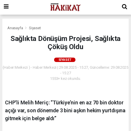
Anasayfa
Siyaset
Sağlıkta Dönüşüm Projesi, Sağlıkta
Çöküş Oldu
SIYASET
(Haber Merkezi ) - Haber Merkezi | 29.08.2025 - 15:27, Güncelleme: 29.08.2025
- 15:27
1553+ kez okundu.
CHP’li Melih Meriç: “Türkiye’nin en az 70 bin doktor
açığı var, son dönemde 3 bini aşkın hekim yurtdışına
gitmek için belge aldı”