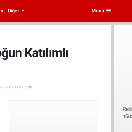
am
Diğer
Menü
ğun Katılımlı
2760+ kez okundu.