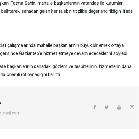
kanı Fatma Şahin, mahalle başkanlarının vatandaş ile kurumlar
elirterek, sahadan gelen her talebin titizlikle değerlendirildiğini ifade
kilat çalışmalarında mahalle başkanlarının büyük bir emek ortaya
k içerisinde Gaziantep’e hizmet etmeye devam edeceklerini söyledi.
lle başkanlarının sahadaki gözlem ve tespitlerinin, hizmetlerin daha
a önemli rol oynadığını belirtti.
A
otmail.com