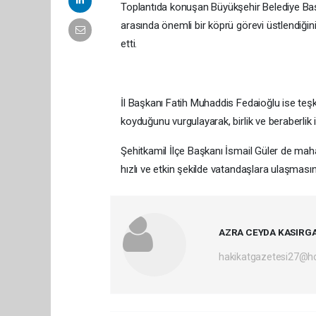
Toplantıda konuşan Büyükşehir Belediye Baş
arasında önemli bir köprü görevi üstlendiğini b
etti.
İl Başkanı Fatih Muhaddis Fedaioğlu ise teş
koyduğunu vurgulayarak, birlik ve beraberli
Şehitkamil İlçe Başkanı İsmail Güler de maha
hızlı ve etkin şekilde vatandaşlara ulaşmasınd
AZRA CEYDA KASIRG
hakikatgazetesi27@h