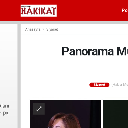
Pol
Anasayfa
Siyaset
Panorama Müz
(Haber Mer
Siyaset