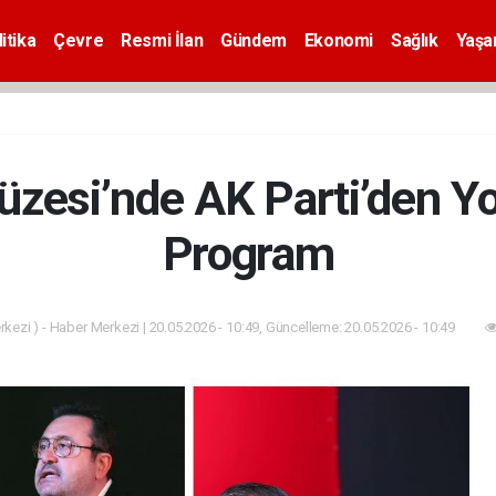
itika
Çevre
Resmi İlan
Gündem
Ekonomi
Sağlık
Yaş
esi’nde AK Parti’den Yo
Program
kezi ) - Haber Merkezi | 20.05.2026 - 10:49, Güncelleme: 20.05.2026 - 10:49