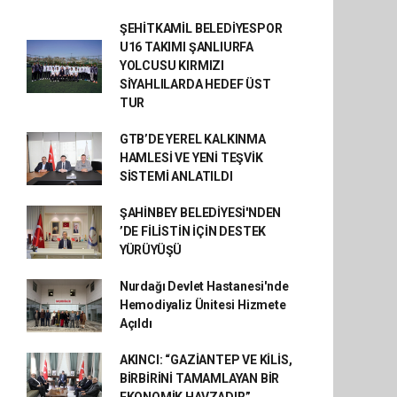
ŞEHİTKAMİL BELEDİYESPOR
U16 TAKIMI ŞANLIURFA
YOLCUSU KIRMIZI
SİYAHLILARDA HEDEF ÜST
TUR
GTB’DE YEREL KALKINMA
HAMLESİ VE YENİ TEŞVİK
SİSTEMİ ANLATILDI
ŞAHİNBEY BELEDİYESİ'NDEN
’DE FİLİSTİN İÇİN DESTEK
YÜRÜYÜŞÜ
Nurdağı Devlet Hastanesi'nde
Hemodiyaliz Ünitesi Hizmete
Açıldı
AKINCI: “GAZİANTEP VE KİLİS,
BİRBİRİNİ TAMAMLAYAN BİR