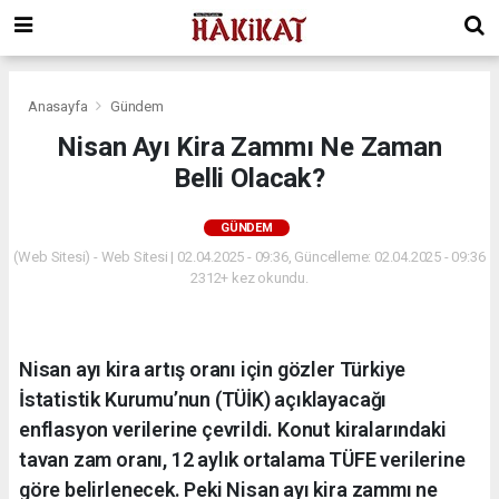
Anasayfa
Gündem
Nisan Ayı Kira Zammı Ne Zaman
Belli Olacak?
GÜNDEM
(Web Sitesi) - Web Sitesi | 02.04.2025 - 09:36, Güncelleme: 02.04.2025 - 09:36
2312+ kez okundu.
Nisan ayı kira artış oranı için gözler Türkiye
İstatistik Kurumu’nun (TÜİK) açıklayacağı
enflasyon verilerine çevrildi. Konut kiralarındaki
tavan zam oranı, 12 aylık ortalama TÜFE verilerine
göre belirlenecek. Peki Nisan ayı kira zammı ne