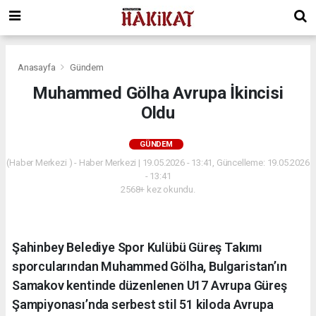
Anasayfa
Gündem
Muhammed Gölha Avrupa İkincisi
Oldu
GÜNDEM
(Haber Merkezi ) - Haber Merkezi | 19.05.2026 - 13:41, Güncelleme: 19.05.2026
- 13:41
2568+ kez okundu.
Şahinbey Belediye Spor Kulübü Güreş Takımı
sporcularından Muhammed Gölha, Bulgaristan’ın
Samakov kentinde düzenlenen U17 Avrupa Güreş
Şampiyonası’nda serbest stil 51 kiloda Avrupa