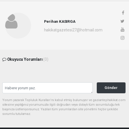
Perihan KASIRGA
hakikatgazetesi27@hotmail.com
Okuyucu Yorumları
(0)
Gönder
Yorum yazarak Topluluk Kuralları’nı kabul etmiş bulunuyor ve gaziantephakikat.com
sitesine yaptığınız yorumunuzla ilgili doğrudan veya dolaylı tüm sorumluluğu tek
başınıza üstleniyorsunuz. Yazılan tüm yorumlardan site yönetimi hiçbir şekilde
sorumlu tutulamaz.