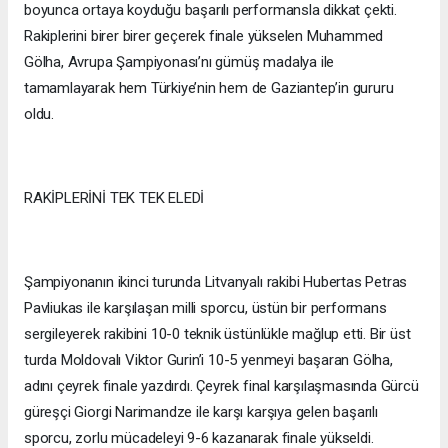
boyunca ortaya koyduğu başarılı performansla dikkat çekti.
Rakiplerini birer birer geçerek finale yükselen Muhammed
Gölha, Avrupa Şampiyonası’nı gümüş madalya ile
tamamlayarak hem Türkiye’nin hem de Gaziantep’in gururu
oldu.
RAKİPLERİNİ TEK TEK ELEDİ
Şampiyonanın ikinci turunda Litvanyalı rakibi Hubertas Petras
Pavliukas ile karşılaşan milli sporcu, üstün bir performans
sergileyerek rakibini 10-0 teknik üstünlükle mağlup etti. Bir üst
turda Moldovalı Viktor Gurin’i 10-5 yenmeyi başaran Gölha,
adını çeyrek finale yazdırdı. Çeyrek final karşılaşmasında Gürcü
güreşçi Giorgi Narimandze ile karşı karşıya gelen başarılı
sporcu, zorlu mücadeleyi 9-6 kazanarak finale yükseldi.