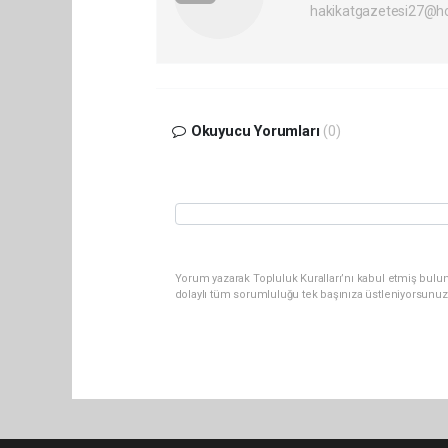
hakikatgazetesi27@h
Okuyucu Yorumları
(0)
Yorum yazarak Topluluk Kuralları’nı kabul etmiş bulu
dolaylı tüm sorumluluğu tek başınıza üstleniyorsunuz