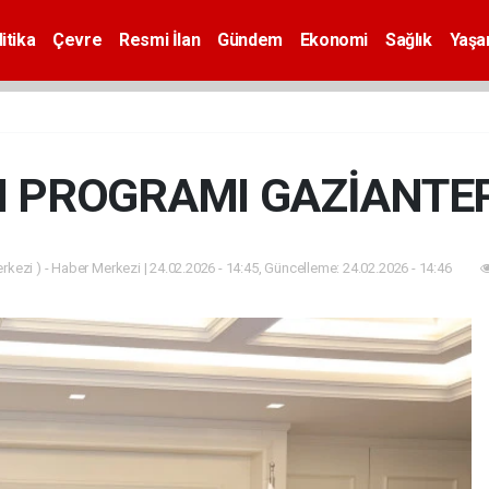
itika
Çevre
Resmi İlan
Gündem
Ekonomi
Sağlık
Yaş
 PROGRAMI GAZİANTEP’
kezi ) - Haber Merkezi | 24.02.2026 - 14:45, Güncelleme: 24.02.2026 - 14:46