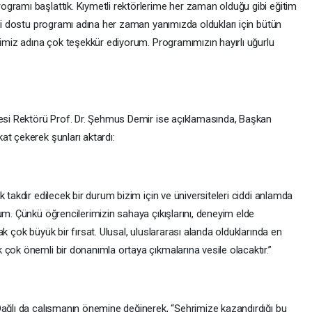
gramı başlattık. Kıymetli rektörlerime her zaman olduğu gibi eğitim
nci dostu programı adına her zaman yanımızda oldukları için bütün
rimiz adına çok teşekkür ediyorum. Programımızın hayırlı uğurlu
tesi Rektörü Prof. Dr. Şehmus Demir ise açıklamasında, Başkan
at çekerek şunları aktardı:
 takdir edilecek bir durum bizim için ve üniversiteleri ciddi anlamda
um. Çünkü öğrencilerimizin sahaya çıkışlarını, deneyim elde
k çok büyük bir fırsat. Ulusal, uluslararası alanda olduklarında en
çok önemli bir donanımla ortaya çıkmalarına vesile olacaktır.”
Dağlı da çalışmanın önemine değinerek, “Şehrimize kazandırdığı bu