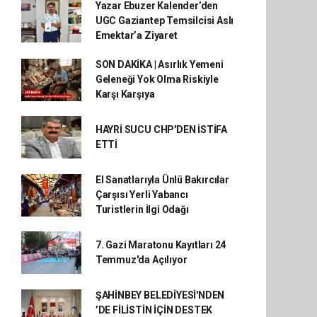
Yazar Ebuzer Kalender’den
UGC Gaziantep Temsilcisi Aslı
Emektar’a Ziyaret
SON DAKİKA | Asırlık Yemeni
Geleneği Yok Olma Riskiyle
Karşı Karşıya
HAYRİ SUCU CHP'DEN İSTİFA
ETTİ
El Sanatlarıyla Ünlü Bakırcılar
Çarşısı Yerli Yabancı
Turistlerin İlgi Odağı
7. Gazi Maratonu Kayıtları 24
Temmuz'da Açılıyor
ŞAHİNBEY BELEDİYESİ'NDEN
’DE FİLİSTİN İÇİN DESTEK