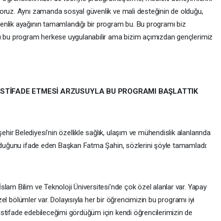
oruz. Aynı zamanda sosyal güvenlik ve mali desteğinin de olduğu,
enlik ayağının tamamlandığı bir program bu. Bu programı biz
kü bu program herkese uygulanabilir ama bizim açımızdan gençlerimiz
İSTİFADE ETMESİ ARZUSUYLA BU PROGRAMI BAŞLATTIK
r Belediyesi’nin özellikle sağlık, ulaşım ve mühendislik alanlarında
olduğunu ifade eden Başkan Fatma Şahin, sözlerini şöyle tamamladı:
lam Bilim ve Teknoloji Üniversitesi’nde çok özel alanlar var. Yapay
özel bölümler var. Dolayısıyla her bir öğrencimizin bu programı iyi
stifade edebileceğimi gördüğüm için kendi öğrencilerimizin de