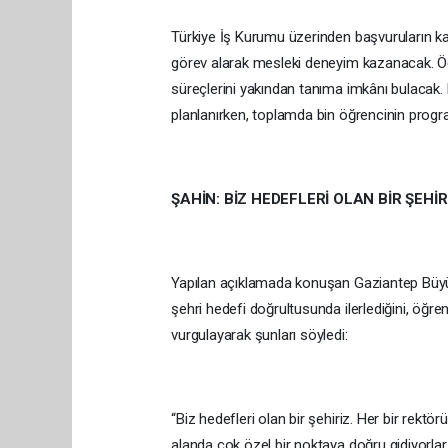
Türkiye İş Kurumu üzerinden başvuruların ka
görev alarak mesleki deneyim kazanacak. Öğr
süreçlerini yakından tanıma imkânı bulacak.
planlanırken, toplamda bin öğrencinin prog
ŞAHİN: BİZ HEDEFLERİ OLAN BİR ŞEHİR
Yapılan açıklamada konuşan Gaziantep Büyük
şehri hedefi doğrultusunda ilerlediğini, öğr
vurgulayarak şunları söyledi:
“Biz hedefleri olan bir şehiriz. Her bir rekt
alanda çok özel bir noktaya doğru gidiyorlar.