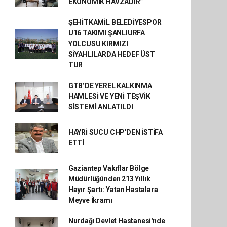
EKONOMİK HAVZADIR”
ŞEHİTKAMİL BELEDİYESPOR
U16 TAKIMI ŞANLIURFA
YOLCUSU KIRMIZI
SİYAHLILARDA HEDEF ÜST
TUR
GTB’DE YEREL KALKINMA
HAMLESİ VE YENİ TEŞVİK
SİSTEMİ ANLATILDI
HAYRİ SUCU CHP'DEN İSTİFA
ETTİ
Gaziantep Vakıflar Bölge
Müdürlüğünden 213 Yıllık
Hayır Şartı: Yatan Hastalara
Meyve İkramı
Nurdağı Devlet Hastanesi'nde