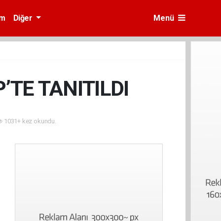
am
Diğer
Menü
TE TANITILDI
1031+ kez okundu.