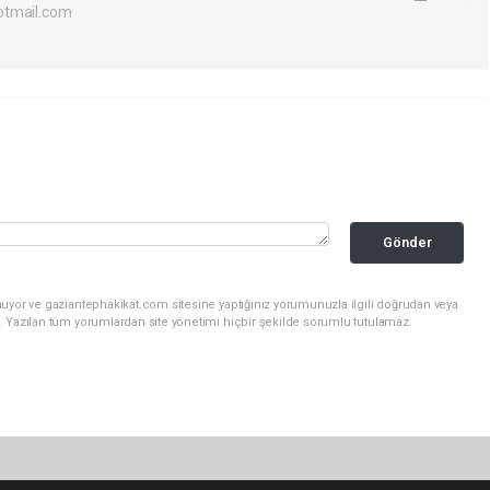
otmail.com
Gönder
nuyor ve gaziantephakikat.com sitesine yaptığınız yorumunuzla ilgili doğrudan veya
. Yazılan tüm yorumlardan site yönetimi hiçbir şekilde sorumlu tutulamaz.