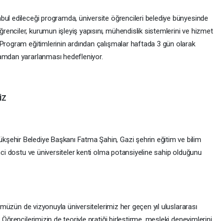
bul edileceği programda, üniversite öğrencileri belediye bünyesinde
enciler, kurumun işleyiş yapısını, mühendislik sistemlerini ve hizmet
 Program eğitimlerinin ardından çalışmalar haftada 3 gün olarak
ramdan yararlanması hedefleniyor.
İZ
şehir Belediye Başkanı Fatma Şahin, Gazi şehrin eğitim ve bilim
enci dostu ve üniversiteler kenti olma potansiyeline sahip olduğunu
örümüzün de vizyonuyla üniversitelerimiz her geçen yıl uluslararası
 Öğrencilerimizin de teoriyle pratiği birleştirme, mesleki deneyimlerini