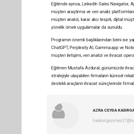
Eğitimde ayrıca, LinkedIn Sales Navigator, A
müşteri araştırma ve veri analiz platformlarını
müşteri analizi, karar alıcı tespiti, dijital mü
yönelik örnek uygulamalar da sunuldu.
Programın önemli başlıklarından birini ise y
ChatGPT, Perplexity AI, Gamma.app ve Notion 
müşteri iletişimi, veri analizi ve ihracat ope
Eğitmen Mustafa Azdural, günümüzde ihracat
stratejiyle ulaşabilen firmaların küresel rekab
destekli araçların ihracat süreçlerinde firmal
AZRA CEYDA KASIRG
hakikatgazetesi27@h