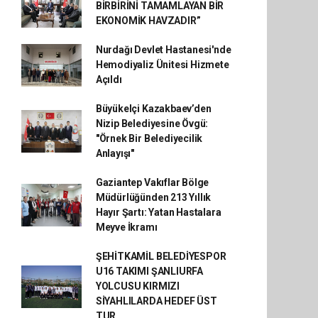
BİRBİRİNİ TAMAMLAYAN BİR
EKONOMİK HAVZADIR”
Nurdağı Devlet Hastanesi'nde
Hemodiyaliz Ünitesi Hizmete
Açıldı
Büyükelçi Kazakbaev’den
Nizip Belediyesine Övgü:
"Örnek Bir Belediyecilik
Anlayışı"
Gaziantep Vakıflar Bölge
Müdürlüğünden 213 Yıllık
Hayır Şartı: Yatan Hastalara
Meyve İkramı
ŞEHİTKAMİL BELEDİYESPOR
U16 TAKIMI ŞANLIURFA
YOLCUSU KIRMIZI
SİYAHLILARDA HEDEF ÜST
TUR