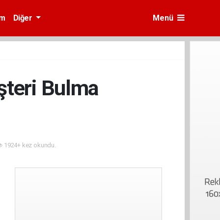
am
Diğer
Menü
şteri Bulma
1924+ kez okundu.