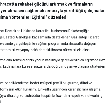
ihracatta rekabet gücünü artırmak ve firmaların
n yer almasını sağlamak amacıyla yürüttüğü çalışmalar
lma Yöntemleri Eğitimi” düzenledi.
acat Destekleri Hakkında Karar ile Uluslararası Rekabetçiliğin
oje Desteği Genelgesi kapsamında desteklenen Gaziantep Ticaret
vesinde gerçekleştirilen eğitim programında, ihracatta değişen
 yöntemleri ve yapay zekâ destekli ihracat süreçleri ele alındı.
melerin temsilcilerinin yoğun katılımıyla gerçekleştirilen eğitimde Baz
 katılımcılara küresel pazarlarda doğru müşteriye ulaşma stratejileri
 önceliklendirme, hedef müşteri profili oluşturma, dijital ve
formların etkin kullanımı, LinkedIn üzerinden karar alıcılara ulaşma
ıyla ithalatçı ve distribütör tespiti ile fuar, alım heyeti ve networking
ı.