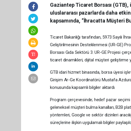
Gaziantep Ticaret Borsası (GTB), 
uluslararası pazarlarda daha etki
kapsamında, “İhracatta Müşteri Bu
Ticaret Bakanlığı tarafından, 5973 Sayılı İhr
Geliştirilmesinin Desteklenmesi (UR-GE) Pr
Borsası Gıda Sektörü 3. UR-GE Projesi çerçe
ticaret dinamikleri, dijital müşteri geliştirme
GTB idari hizmet binasında, borsa üyesi işlet
Girişim Ar-Ge Koordinatörü Mustafa Azdural,
konusunda kapsamlı bilgiler aktardı.
Program çerçevesinde; hedef pazar seçimi ve
geleneksel müşteri bulma kanalları, B2B plat
yöntemleri, Google ve sektör dizinleri aracılığ
süreçlerine ilişkin uygulamalı bilgiler paylaşıld