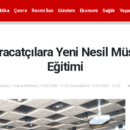
itika
Çevre
Resmi İlan
Gündem
Ekonomi
Sağlık
Yaş
racatçılara Yeni Nesil Mü
Eğitimi
kezi ) - Haber Merkezi | 15.05.2026 - 11:25, Güncelleme: 15.05.2026 - 11:25