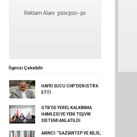
İlginizi Çekebilir
HAYRİ SUCU CHP'DEN İSTİFA
ETTİ
GTB’DE YEREL KALKINMA
HAMLESİ VE YENİ TEŞVİK
SİSTEMİ ANLATILDI
AKINCI: “GAZİANTEP VE KİLİS,