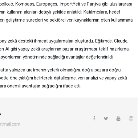
pollo.io, Kompass, Europages, ImportYeti ve Panjiva gibi uluslararası
n kullanım alanları detaylı şekilde anlatıldı. Katılımcılara, hedef
şteri geliştirme süreçleri ve sektörel veri kaynaklarının etkin kullanımına
apay zekâ destekli ihracat uygulamaları oluşturdu. Eğitimde; Claude,
AI gibi yapay zekâ araçlarının pazar araştırması, teklif hazırlama,
rasyonlarının yönetiminde sağladığı avantajlar değerlendirildi.
ta yalnızca üretmenin yeterli olmadığını, doğru pazara doğru
ette öne çıktığını belirterek, dijitalleşme, veri analizi ve yapay zekâ
ara önemli avantajlar sağladığını ifade etti.
A
otmail.com