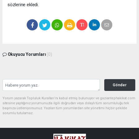
sözlerine ekledi.
Okuyucu Yorumları
(0)
Gönder
Yorum yazarak Topluluk Kuralları’nı kabul etmiş bulunuyor ve gaziantephakikat.com
sitesine yaptığınız yorumunuzla ilgili doğrudan veya dolaylı tüm sorumluluğu tek
başınıza üstleniyorsunuz. Yazılan tüm yorumlardan site yönetimi hiçbir şekilde
sorumlu tutulamaz.