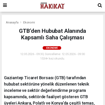
Anasayfa
Ekonomi
GTB’den Hububat Alanında
Kapsamlı Saha Çalışması
EKONOMI
12.05.2026 - 09:30, Güncelleme: 12.05.2026 - 09:30
1534+ kez okundu.
Gaziantep Ticaret Borsası (GTB) tarafından
hububat sektörüne yönelik düzenlenen teknik
inceleme ve sektör değerlendirme programı
kapsamında, sektörde faaliyet gösteren GTB
üyeleri Ankara, Polatlı ve Konya’da çeşitli temas,